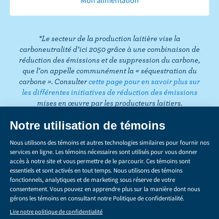
o
e
g
e
d
r
T
o
r
r
I
e
o
k
a
n
s
k
*Le secteur de la production laitière vise la
m
t
carboneutralité d’ici 2050 grâce à une combinaison de
réduction des émissions et de suppression du carbone,
que l’on appelle communément la « séquestration du
carbone ». Consulter
cette page pour en savoir plus sur
les différentes initiatives de réduction des émissions
mises en œuvre par les producteurs laitiers.
CONFIDENTIALITÉ
Share
this
LÉGAL
page
GÉRER LES TÉMOINS