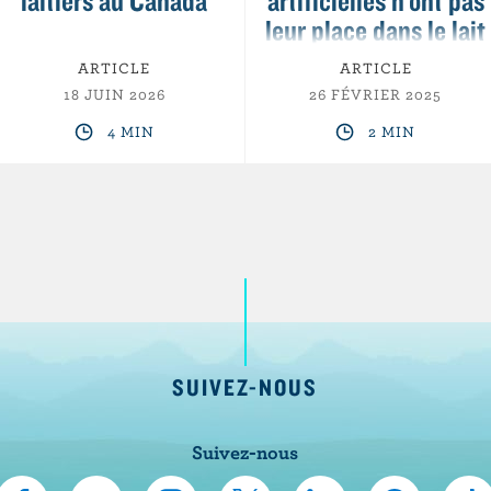
laitiers au Canada
artificielles n’ont pas
leur place dans le lait
canadien
ARTICLE
ARTICLE
18 JUIN 2026
26 FÉVRIER 2025
4 MIN
2 MIN
SUIVEZ-NOUS
Suivez-nous
N
S
N
N
N
N
N