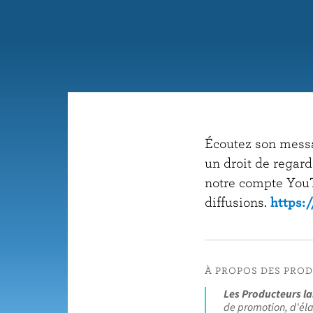
u
p
r
i
n
c
i
Écoutez son messa
p
un droit de regard
a
notre compte YouT
l
diffusions.
https:
À PROPOS DES PRO
Les Producteurs la
de promotion, d'éla