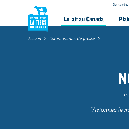
Demandez 
Le lait au Canada
Plai
A
Fil
l
d'Ariane
Accueil
Communiqués de presse
l
e
r
a
N
u
c
o
C
n
Visionnez le m
t
e
n