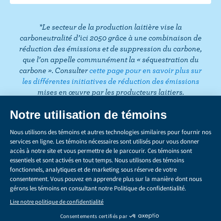
o
r
r
I
e
o
k
a
n
s
k
*Le secteur de la production laitière vise la
m
t
carboneutralité d’ici 2050 grâce à une combinaison de
réduction des émissions et de suppression du carbone,
que l’on appelle communément la « séquestration du
carbone ». Consulter
cette page pour en savoir plus sur
les différentes initiatives de réduction des émissions
mises en œuvre par les producteurs laitiers.
CONFIDENTIALITÉ
Share
this
LÉGAL
page
GÉRER LES TÉMOINS