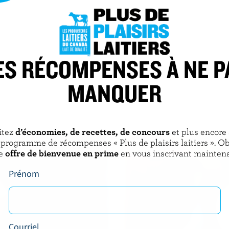
YOGOURT
ES RÉCOMPENSES À NE P
MANQUER
À NE PAS MANQUER
itez
d’économies, de recettes, de concours
et plus encore
 programme de récompenses « Plus de plaisirs laitiers ». O
e
offre de bienvenue en prime
en vous inscrivant maintena
Prénom
Courriel