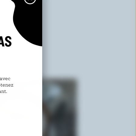
AS
 avec
btenez
nt.