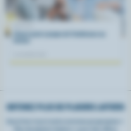
ARTICLE
L’heure juste à propos de l’intolérance au
lactose
04 novembre 2025
OBTENEZ PLUS DE PLAISIRS LAITIERS
Inscrivez-vous à notre nouveau programme «
Plus de plaisirs laitiers » pour des offres