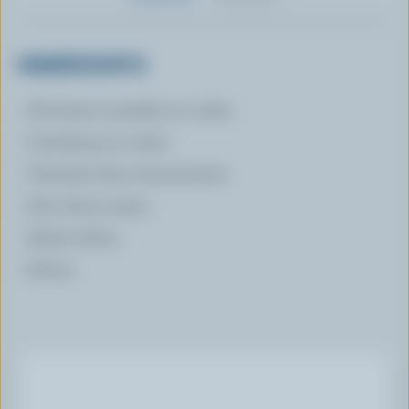
INGRÉDIENTS
Provolone canadien en cubes
Cantaloup en cubes
Tranches fines de prosciutto
Des olives noires
Huile d'olive
Poivre