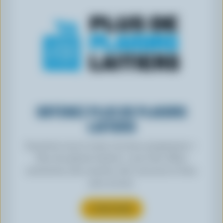
OBTENEZ PLUS DE PLAISIRS
LAITIERS
Inscrivez-vous à notre nouveau programme «
Plus de plaisirs laitiers » pour des offres
exclusives, des recettes, des concours et bien
plus encore.
S’INSCRIRE