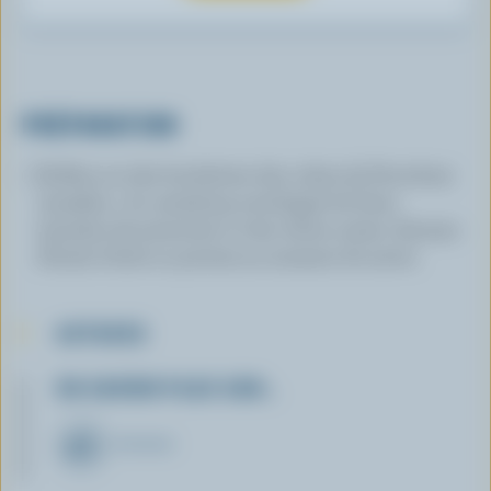
PRÉPARATION
Enfilez sur des brochettes des cubes de Provolone
canadien , du cantaloup enveloppé de fines
tranches de prosciutto et des olives noires. Arrosez
d'huile d'olive et poivrez au moment de servir.
ASTUCES
EN SAVOIR PLUS SUR…
FROMAGE