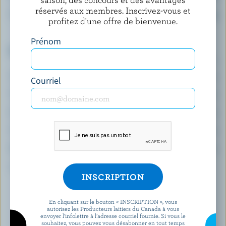
réservés aux membres. Inscrivez-vous et
Sodium:
481 mg
profitez d'une offre de bienvenue.
Prénom
Le top 5 des éléments nutritifs
(% VQ*)
Calcium:
16 % /
214 mg
Courriel
Vitamine B12:
86 %
Zinc:
67 %
Vitamine B6:
48 %
Niacine:
40 %
*pourcentage de la
valeur quotidienne
En cliquant sur le bouton « INSCRIPTION », vous
autorisez les Producteurs laitiers du Canada à vous
envoyer l’infolettre à l’adresse courriel fournie. Si vous le
souhaitez, vous pouvez vous désabonner en tout temps