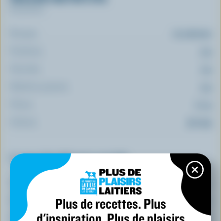
Par portion
Énergie:
73 calories
Protéines:
5 g
Glucides:
2 g
Matières grasses:
5 g
Fibres:
0.1 g
Sodium:
312 mg
Le top 5 des éléments nutritifs
(% VQ*)
Calcium:
1 % /
7 mg
Plus de recettes. Plus
Sélénium:
8 %
d'inspiration. Plus de plaisirs
Thiamine:
8 %