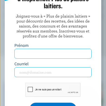
laitiers.
Vitamine B12:
4 %
Vitamine B6:
Joignez-vous à « Plus de plaisirs laitiers »
3 %
pour découvrir des recettes, des idées de
*pourcentage de la
valeur quotidienne
saison, des concours et des avantages
réservés aux membres. Inscrivez-vous et
profitez d'une offre de bienvenue.
Prénom
Courriel
À NE PAS MANQUER