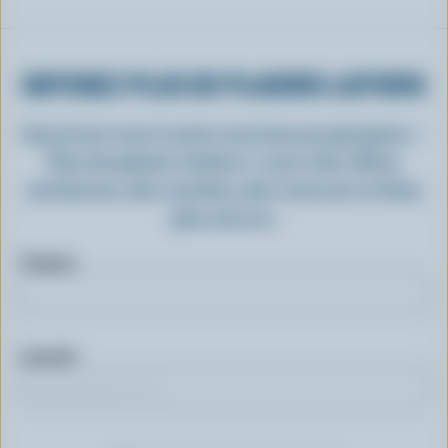
OBTENEZ PLUS DE PLAISIRS LAITIERS
Inscrivez-vous à notre nouveau programme «
Plus de plaisirs laitiers » pour des offres
exclusives, des recettes, des concours et bien
plus encore.
Prénom
Courriel