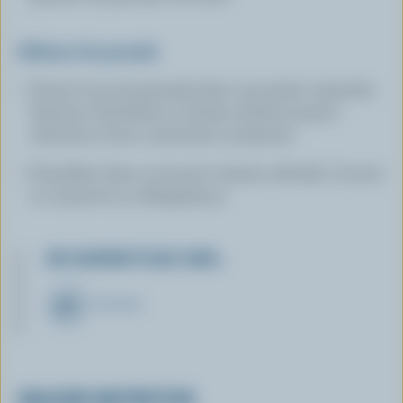
Mélasse de grenade
Verser le jus de grenade dans une petite casserole.
Amener à ébullition et laisser réduire jusqu'à
obtention d'une consistance sirupeuse.
Transférer dans un bocal et laisser refroidir. Couvrir
et conserver au réfrigérateur.
EN SAVOIR PLUS SUR…
FROMAGE
VALEUR NUTRITIVE