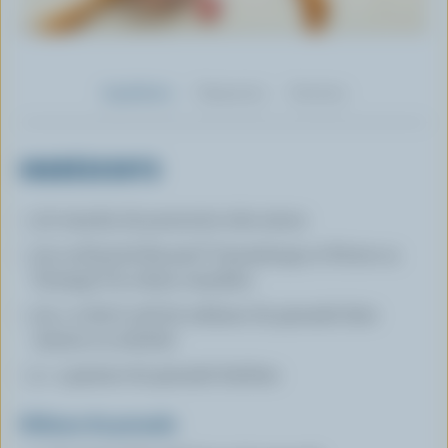
Ingrédients
Préparation
Nutrition
INGRÉDIENTS
1/2 tranche de prosciutto très mince
1/4 oz (8 g) de Boursin® Canneberge et Poivre ou
fromage à la crème canadien
1/4 c. à thé (1 ml) de mélasse de grenade faite
maison ou achetée
3 - 4 graines de grenade fraîches
Mélasse de grenade