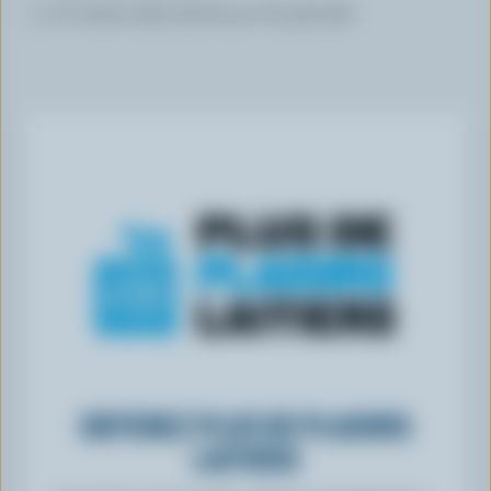
1 1/2 tasses (375 ml) de jus de grenade
OBTENEZ PLUS DE PLAISIRS
LAITIERS