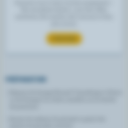
Inscrivez-vous à notre nouveau programme «
Plus de plaisirs laitiers » pour des offres
exclusives, des recettes, des concours et bien
plus encore.
S’INSCRIRE
PRÉPARATION
Déposer de fromage Boursin® Canneberge et Poivre
ou de fromage à la crème canadien sur la tranche
de prosciutto.
Arroser de mélasse de grenade et garnir des
graines de grenade; savourer.