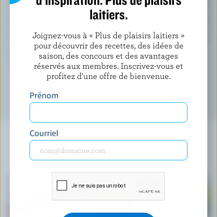
Niacine:
8 %
laitiers.
Sélénium:
8 %
Joignez-vous à « Plus de plaisirs laitiers »
Vitamine C:
7 %
pour découvrir des recettes, des idées de
saison, des concours et des avantages
*pourcentage de la
valeur quotidienne
réservés aux membres. Inscrivez-vous et
profitez d'une offre de bienvenue.
Prénom
Courriel
À NE PAS MANQUER