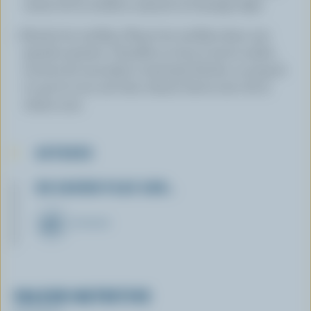
centre de la tortilla et ajouter le fromage râpé.
Rouler les tortillas. Placer les tortillas dans une
grande assiette. Chauffer au four à micro-ondes
environ 60 secondes à intensité élevée, ou jusqu'à
ce que le tout soit bien chaud. Servir avec de la
crème sure.
ASTUCES
EN SAVOIR PLUS SUR…
FROMAGE
VALEUR NUTRITIVE