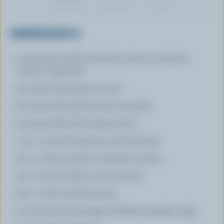
INGRÉDIENTS
1 tasse (250 ml) de haricots noirs en conserve,
rincés et égouttés
1/2 tasse (125 ml) de riz cuit
1/2 tasse (125 ml) de maïs en grains
1/3 tasse (80 ml) de salsa douce
1 1/2 c. à thé (7 ml) de jus de lime frais
1/2 c. à thé (2 ml) de coriandre moulue
1/4 c. à thé (1 ml) de cumin moulu
1/4 c. à thé (1 ml) de poivre
3 oz (100 g) de fromage Cheddar canadien râpé