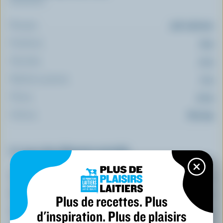
Par portion
Énergie:
316 calories
Protéines:
13 g
Glucides:
41 g
Matières grasses:
11 g
Fibres:
5.2 g
Sodium:
603 mg
Le top 5 des éléments nutritifs
(% VQ*)
Calcium:
17 % /
225 mg
Folate:
54 %
Plus de recettes. Plus
Thiamine:
d'inspiration. Plus de plaisirs
29 %