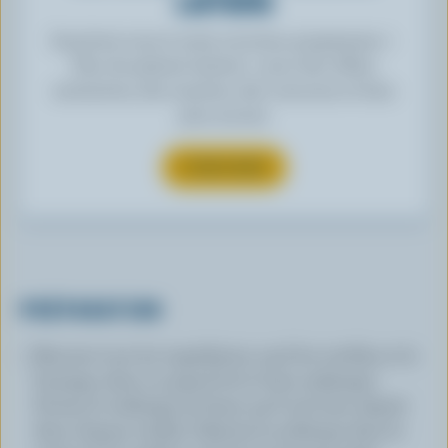
LAITIERS
Inscrivez-vous à notre nouveau programme «
Plus de plaisirs laitiers » pour des offres
exclusives, des recettes, des concours et bien
plus encore.
S’INSCRIRE
PRÉPARATION
Mesurer tous les ingrédients, sauf les tortillas et le
fromage, dans un grand bol et bien mélanger.
Diviser le mélange de façon qu'il soit bien réparti
dans chaque tortilla. Déposer le mélange dans le