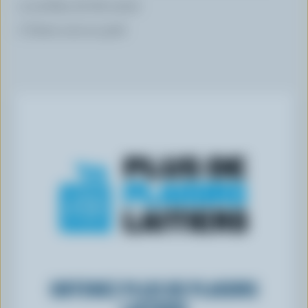
5 tortillas de blé entier
Crème sure au goût
OBTENEZ PLUS DE PLAISIRS