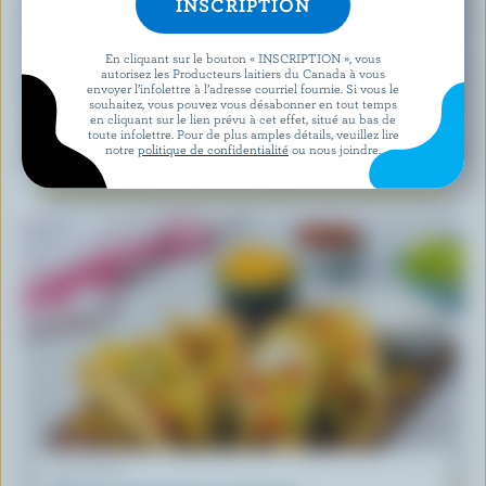
En cliquant sur le bouton « INSCRIPTION », vous
autorisez les Producteurs laitiers du Canada à vous
envoyer l’infolettre à l’adresse courriel fournie. Si vous le
souhaitez, vous pouvez vous désabonner en tout temps
en cliquant sur le lien prévu à cet effet, situé au bas de
RECETTE
toute infolettre. Pour de plus amples détails, veuillez lire
notre
politique de confidentialité
ou nous joindre.
Salade De Feta Et Melon D’eau
RECETTE