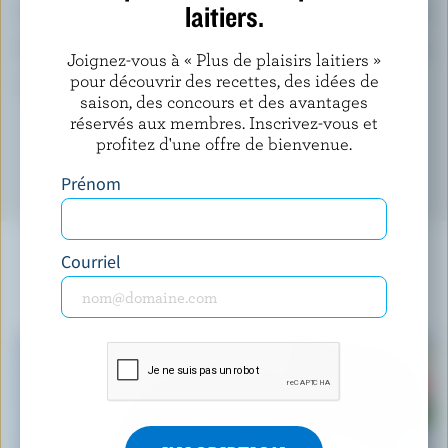
laitiers.
Fer:
21 %
Phosphore:
21 %
Joignez-vous à « Plus de plaisirs laitiers »
pour découvrir des recettes, des idées de
*pourcentage de la
valeur quotidienne
saison, des concours et des avantages
réservés aux membres. Inscrivez-vous et
profitez d'une offre de bienvenue.
Prénom
Courriel
À NE PAS MANQUER