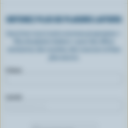
OBTENEZ PLUS DE PLAISIRS LAITIERS
Inscrivez-vous à notre nouveau programme «
Plus de plaisirs laitiers » pour des offres
exclusives, des recettes, des concours et bien
plus encore.
Prénom
Courriel