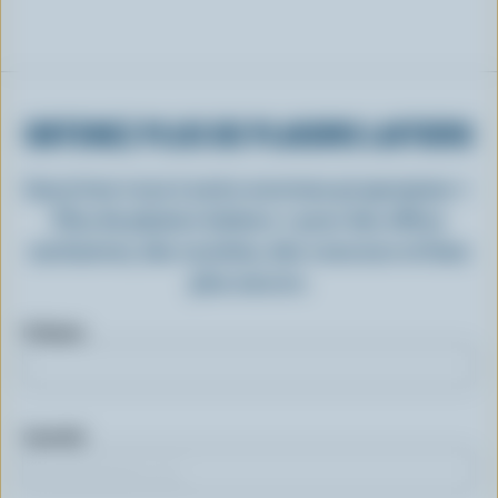
OBTENEZ PLUS DE PLAISIRS LAITIERS
Inscrivez-vous à notre nouveau programme «
Plus de plaisirs laitiers » pour des offres
exclusives, des recettes, des concours et bien
plus encore.
Prénom
Courriel