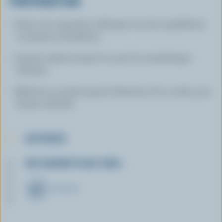
PRÉPARATION
Dans une casserole, mélanger tous les ingrédients
et amener à ébullition.
Laisser mijoter jusqu'à ce que les canneberges
éclatent.
Réduire en purée jusqu'à obtention d'un coulis, puis
laisser refroidir.
ASTUCES
EN SAVOIR PLUS SUR…
FROMAGE