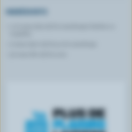
INGRÉDIENTS
1 1/2 tasse (375 ml) de canneberges fraîches ou
surgelées
2 tasses (500 ml) de jus de canneberge
1/4 tasse (60 ml) de sucre