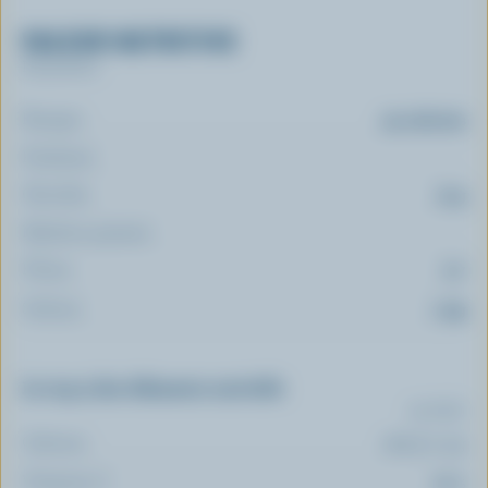
VALEUR NUTRITIVE
Par portion
Énergie:
45 calories
Protéines:
Glucides:
12 g
Matières grasses:
Fibres:
0.7
Sodium:
1 mg
Le top 5 des éléments nutritifs
(% VQ*)
Calcium:
0 % /
5 mg
Vitamine C:
10 %