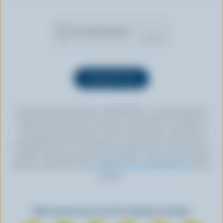
En cliquant sur le bouton « INSCRIPTION », vous autorisez les
Producteurs laitiers du Canada à vous envoyer l’infolettre à
l’adresse courriel fournie. Si vous le souhaitez, vous pouvez
vous désabonner en tout temps en cliquant sur le lien prévu à
cet effet, situé au bas de toute infolettre. Pour de plus amples
détails, veuillez lire notre
politique de confidentialité
ou nous
joindre.
Retrouvez-nous sur les réseaux sociaux