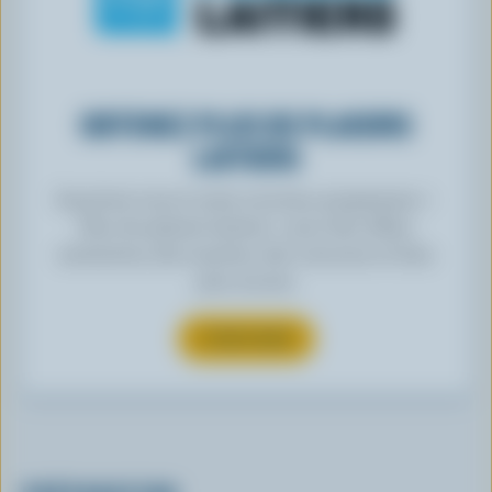
OBTENEZ PLUS DE PLAISIRS
LAITIERS
Inscrivez-vous à notre nouveau programme «
Plus de plaisirs laitiers » pour des offres
exclusives, des recettes, des concours et bien
plus encore.
S’INSCRIRE