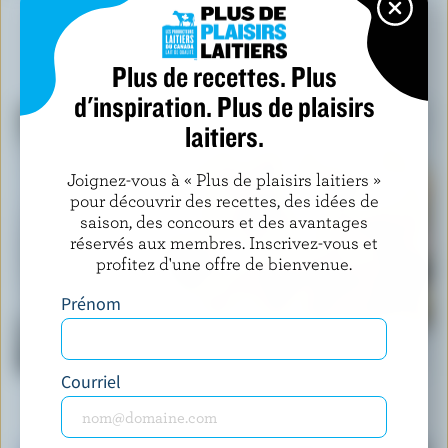
Plus de recettes. Plus
À NE PAS MANQUER
d'inspiration. Plus de plaisirs
laitiers.
Joignez-vous à « Plus de plaisirs laitiers »
pour découvrir des recettes, des idées de
saison, des concours et des avantages
réservés aux membres. Inscrivez-vous et
profitez d'une offre de bienvenue.
Prénom
RECETTE
Salade crémeuse classique de pâtes aux
Courriel
légumes