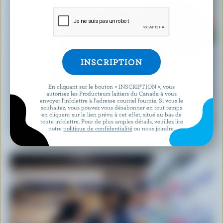
En cliquant sur le bouton « INSCRIPTION », vous
autorisez les Producteurs laitiers du Canada à vous
envoyer l’infolettre à l’adresse courriel fournie. Si vous le
souhaitez, vous pouvez vous désabonner en tout temps
RECETTE
en cliquant sur le lien prévu à cet effet, situé au bas de
toute infolettre. Pour de plus amples détails, veuillez lire
Salade De Feta Et Melon D’eau
notre
politique de confidentialité
ou nous joindre.