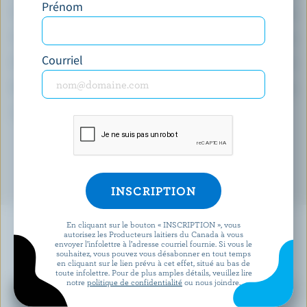
Prénom
Vitamine C:
94 %
Vitamine A:
61 %
Courriel
Sélénium:
58 %
Magnésium:
53 %
*pourcentage de la
valeur quotidienne
En cliquant sur le bouton « INSCRIPTION », vous
autorisez les Producteurs laitiers du Canada à vous
envoyer l’infolettre à l’adresse courriel fournie. Si vous le
souhaitez, vous pouvez vous désabonner en tout temps
À NE PAS MANQUER
en cliquant sur le lien prévu à cet effet, situé au bas de
toute infolettre. Pour de plus amples détails, veuillez lire
notre
politique de confidentialité
ou nous joindre.