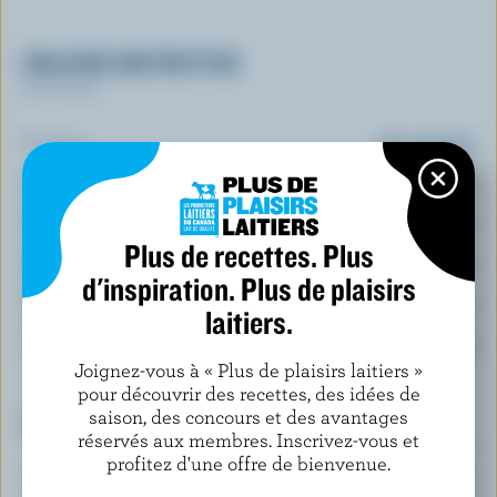
VALEUR NUTRITIVE
Par portion
Énergie:
327 calories
Protéines:
19 g
Glucides:
15 g
Plus de recettes. Plus
Matières grasses:
22 g
d'inspiration. Plus de plaisirs
Fibres:
4.6 g
laitiers.
Sodium:
649 mg
Joignez-vous à « Plus de plaisirs laitiers »
pour découvrir des recettes, des idées de
saison, des concours et des avantages
Le top 5 des éléments nutritifs
réservés aux membres. Inscrivez-vous et
(% VQ*)
profitez d'une offre de bienvenue.
Calcium:
20 % /
265 mg