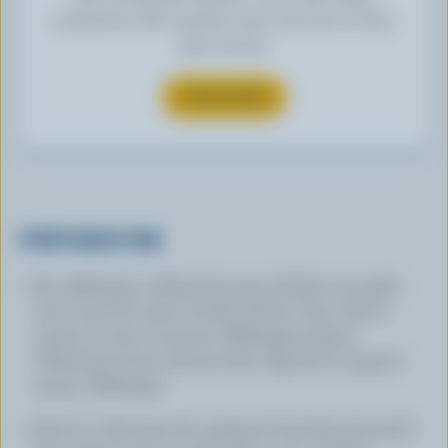
exclusives, des recettes, des concours et bien
plus encore.
S’INSCRIRE
PRÉPARATION
Au mélangeur, réduire les pois chiches en purée
avec le jus de citron, l'huile d'olive, l'eau, l'ail, le
cumin, le sel et le poivre. Mélanger jusqu'à
l'obtention d'une texture lisse. Ajouter le yogourt
nature. Mélanger.
Servir en décorant de quelques branches de persil