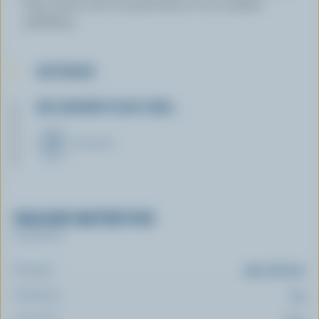
frais. Servir avec du pita frais et vos crudités
préférées.
ASTUCES
EN SAVOIR PLUS SUR…
YOGOURT
VALEUR NUTRITIVE
Par portion
Énergie:
199 calories
Protéines:
7 g