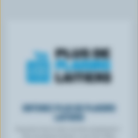
OBTENEZ PLUS DE PLAISIRS
LAITIERS
Inscrivez-vous à notre nouveau programme «
Plus de plaisirs laitiers » pour des offres