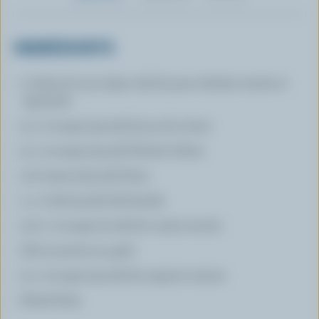
INGRÉDIENTS
1 boîte de 19 oz (540 ml) de pois chiches rincés et
égouttés
3 c. à soupe (45 ml) de jus de citron
3 c. à soupe (45 ml) d'huile d'olive
1/2 tasse (125 ml) d'eau
1 c. à thé (5 ml) d'ail haché
1/2 c. à soupe (2 ml) de cumin moulu
Sel et poivre au goût
3 c. à soupe (45 ml) de yogourt nature
Persil frais