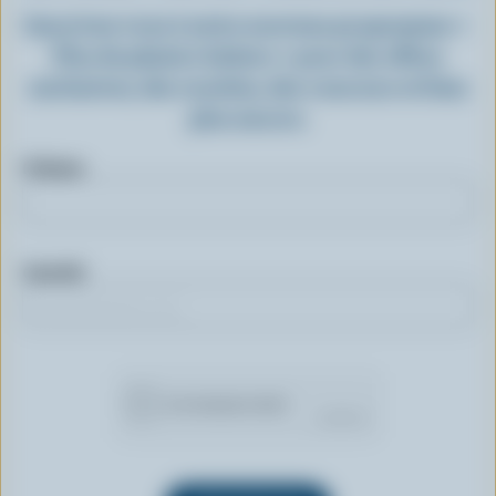
Inscrivez-vous à notre nouveau programme «
Plus de plaisirs laitiers » pour des offres
exclusives, des recettes, des concours et bien
plus encore.
Prénom
Courriel