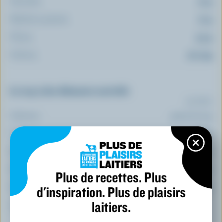
Glucides:
21 g
Matières grasses:
10 g
Fibres:
5.5 g
Sodium:
210 mg
Le top 5 des éléments nutritifs
(% VQ*)
Calcium:
4 % /
56 mg
Folate:
56 %
Fer:
16 %
Magnésium:
15 %
Plus de recettes. Plus
Zinc:
13 %
d'inspiration. Plus de plaisirs
laitiers.
*pourcentage de la
valeur quotidienne