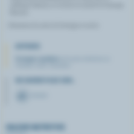
mélange d'épices, et environ la moitié du fromage.
Remuer.
Parsemer du reste du fromage et servir.
ASTUCES
Fromages canadiens
qu'on peut substituer au
Cheddar vieilli : Parmesan.
EN SAVOIR PLUS SUR…
FROMAGE
VALEUR NUTRITIVE
Par portion