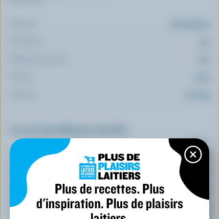
Énergie:
96 calories
Protéines:
3 g
Matières grasses:
6 g
Fibres:
1.3 g
Sodium:
177 mg
Le top 5 des éléments nutritifs
(% VQ*)
Calcium:
1 % /
7 mg
Phosphore:
7 %
Plus de recettes. Plus
Magnésium:
6 %
d'inspiration. Plus de plaisirs
Zinc:
6 %
laitiers.