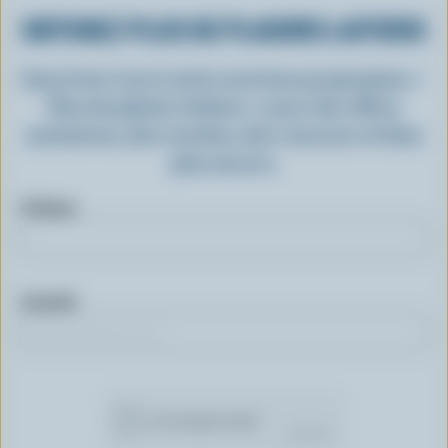
OBTENEZ PLUS DE PLAISIRS LAITIERS
Inscrivez-vous à notre nouveau programme «
Plus de plaisirs laitiers » pour des offres
exclusives, des recettes, des concours et bien
plus encore.
Prénom
Courriel