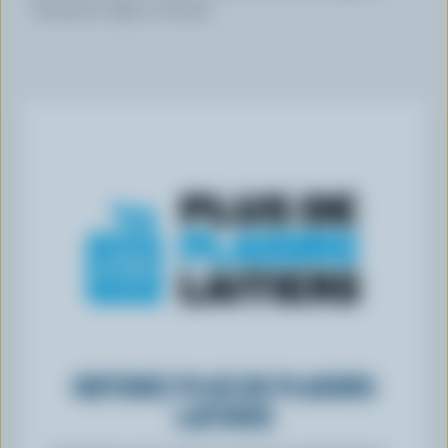
finement râpé et divisé
OBTENEZ PLUS DE PLAISIRS
LAITIERS