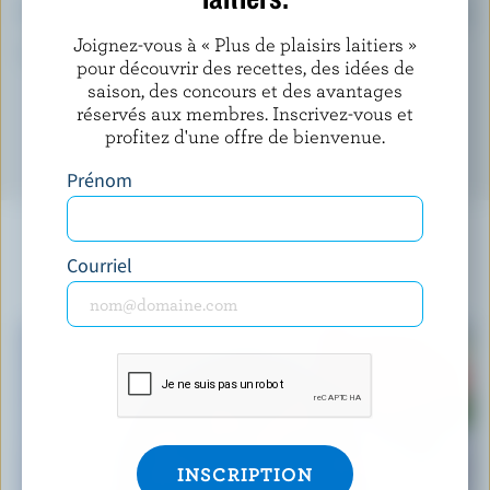
Sélénium:
5 %
Joignez-vous à « Plus de plaisirs laitiers »
*pourcentage de la
valeur quotidienne
pour découvrir des recettes, des idées de
saison, des concours et des avantages
réservés aux membres. Inscrivez-vous et
profitez d'une offre de bienvenue.
Prénom
Courriel
À NE PAS MANQUER