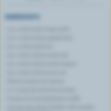
INGRÉDIENTS
1/2 c. à thé (2 ml) d' origan séché
1/2 c. à thé (2 ml) de paprika fumé
1/2 c. à thé (2 ml) de sel
1/4 c. à thé (1 ml) de poudre d'ail
1/4 c. à thé (1 ml) de poudre d'oignon
1/4 c. à thé (1 ml) de poivre noir
Pincée de piment de Cayenne
2 c. à soupe (30 ml) de beurre fondu
8 tasses (2 l) maïs fraîchement soufflé
2/3 tasse (150 ml) de Cheddar vieilli canadien