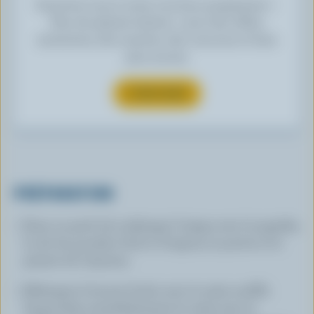
Inscrivez-vous à notre nouveau programme «
Plus de plaisirs laitiers » pour des offres
exclusives, des recettes, des concours et bien
plus encore.
S’INSCRIRE
PRÉPARATION
Dans un petit bol, mélanger l'origan avec le paprika,
le sel, les poudres d'ail et d'oignon, le poivre et le
piment de Cayenne.
Mélanger le beurre fondu avec le maïs soufflé.
Saupoudrer immédiatement le maïs avec le