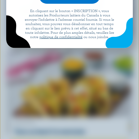
En cliquant sur le bouton « INSCRIPTION », vous
autorisez les Producteurs laitiers du Canada à vous
envoyer l’infolettre à l’adresse courriel fournie. Si vous le
souhaitez, vous pouvez vous désabonner en tout temps
RECETTE
en cliquant sur le lien prévu à cet effet, situé au bas de
Salade De Feta Et Melon D’eau
toute infolettre. Pour de plus amples détails, veuillez lire
notre
politique de confidentialité
ou nous joindre.
RECETTE
Tacos au boeuf à la mexicaine