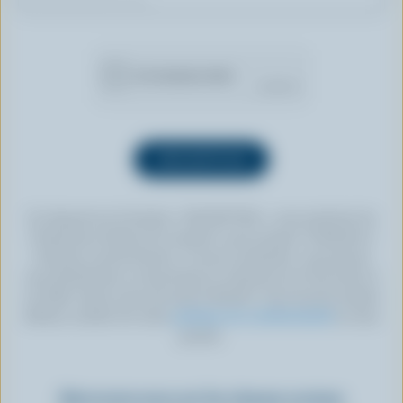
En cliquant sur le bouton « INSCRIPTION », vous autorisez les
Producteurs laitiers du Canada à vous envoyer l’infolettre à
l’adresse courriel fournie. Si vous le souhaitez, vous pouvez
vous désabonner en tout temps en cliquant sur le lien prévu à
cet effet, situé au bas de toute infolettre. Pour de plus amples
détails, veuillez lire notre
politique de confidentialité
ou nous
joindre.
Retrouvez-nous sur les réseaux sociaux