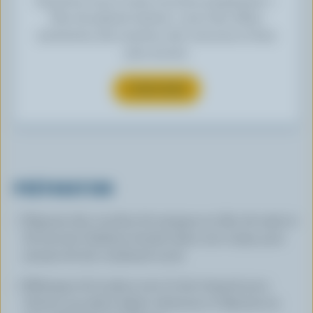
Plus de plaisirs laitiers » pour des offres
exclusives, des recettes, des concours et bien
plus encore.
S’INSCRIRE
PRÉPARATION
Déposez des couches de mangue en dés, de maïs et
de biscuits Graham écrasés dans une coupe, puis
arrosez de lait condensé sucré.
Mélangez de la glace avec le lait évaporé pour
obtenir une glace râpée crémeuse et déposez-en