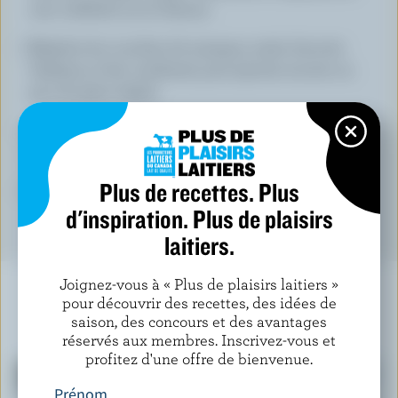
une cuillerée sur le dessus.
Répétez les couches de mangue, maïs, biscuits
Graham et lait condensé, puis ajoutez encore un
peu de glace râpée.
Terminez avec de la crème fouettée et une pincée
de biscuits Graham écrasés.
Plus de recettes. Plus
Servez immédiatement.
d'inspiration. Plus de plaisirs
laitiers.
Joignez-vous à « Plus de plaisirs laitiers »
pour découvrir des recettes, des idées de
saison, des concours et des avantages
À NE PAS MANQUER
réservés aux membres. Inscrivez-vous et
profitez d'une offre de bienvenue.
Prénom