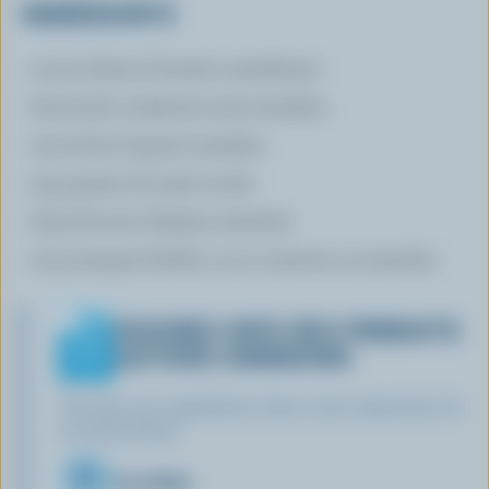
INGRÉDIENTS
15 ml crème à fouetter canadienne
63 ml lait condensé sucré canadien
43 ml lait évaporé canadien
35 g grains de maïs sucrés
65 g biscuits Graham, émiettés
75 g mangue fraîche ou en conserve, en tranches
CUISINEZ AVEC DES PRODUITS
LAITIERS CANADIENS
Trouvez ces ingrédients dans notre répertoire de
la vache bleue.
La crème