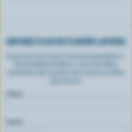
OBTENEZ PLUS DE PLAISIRS LAITIERS
Inscrivez-vous à notre nouveau programme «
Plus de plaisirs laitiers » pour des offres
exclusives, des recettes, des concours et bien
plus encore.
Prénom
Courriel