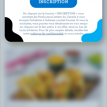
En cliquant sur le bouton « INSCRIPTION », vous
autorisez les Producteurs laitiers du Canada à vous
envoyer l’infolettre à l’adresse courriel fournie. Si vous le
souhaitez, vous pouvez vous désabonner en tout temps
en cliquant sur le lien prévu à cet effet, situé au bas de
RECETTE
toute infolettre. Pour de plus amples détails, veuillez lire
notre
politique de confidentialité
ou nous joindre.
Salade De Feta Et Melon D’eau
RECETTE