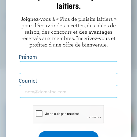
laitiers.
(% VQ*)
Calcium:
13 % /
163 mg
Joignez-vous à « Plus de plaisirs laitiers »
pour découvrir des recettes, des idées de
*pourcentage de la
valeur quotidienne
saison, des concours et des avantages
réservés aux membres. Inscrivez-vous et
profitez d'une offre de bienvenue.
Prénom
Courriel
À NE PAS MANQUER