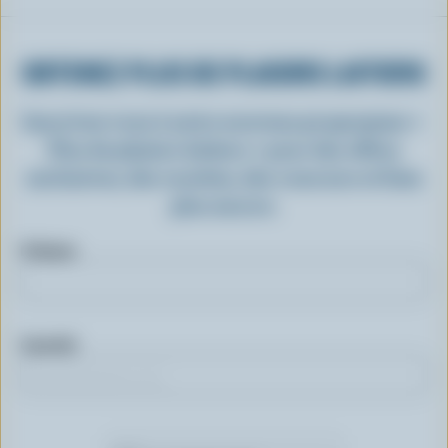
OBTENEZ PLUS DE PLAISIRS LAITIERS
Inscrivez-vous à notre nouveau programme «
Plus de plaisirs laitiers » pour des offres
exclusives, des recettes, des concours et bien
plus encore.
Prénom
Courriel