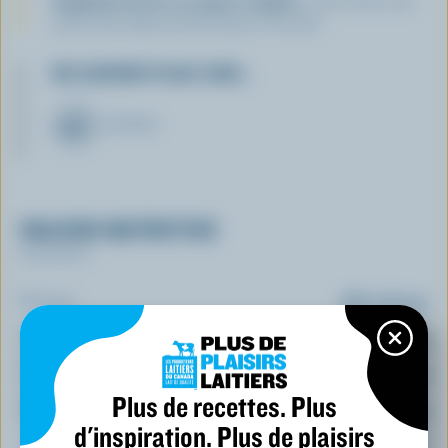
Suggestion pour un repas complet :
servir avec une
poire, des toasts de blé entier et du lait.
EN SAVOIR PLUS SUR…
FROMAGE
VALEUR NUTRITIVE
Par portion
Énergie:
288 calories
Protéines:
18 g
Glucides:
4 g
Plus de recettes. Plus
Matières grasses:
22 g
d'inspiration. Plus de plaisirs