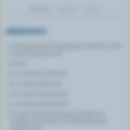
Ingrédients
Préparation
Nutrition
INGRÉDIENTS
2 tasses (500 ml) de champignons émincés, sautés
ou autres légumes cuits
8 oeufs
2 c. à soupe (30 ml) de lait
1/2 c. à thé (2 ml) de sel
1/4 c. à thé (1 ml) de poivre
4 c. à thé (20 ml) de beurre
1/2 tasse (125 ml) de fromage Cheddar fort
canadien ou de Suisse ou de Monterey Jack
canadien râpé