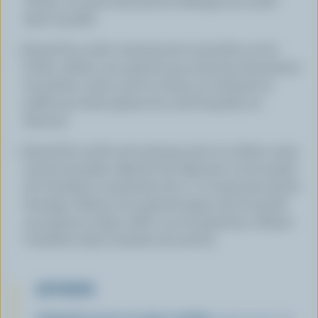
Verser 1/2 tasse (125 ml) de mélange aux oeufs
dans la poêle.
Quand les oeufs commencent à prendre sur les
bords, utiliser une spatule pour pousser doucement
les parties cuites vers le centre, en inclinant la
poêle pour faire glisser les oeufs liquides en
dessous.
Quand les oeufs sont presque pris en surface, mais
encore humides, déposer les légumes sur la moitié
de l'omelette et parsemer de 2 c. à soupe (30 ml) de
fromage. Glisser une spatule large sous la moitié
non garnie et plier celle-ci sur la garniture. Glisser
l'omelette dans l'assiette de service.
ASTUCES