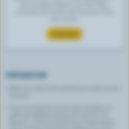
Plus de plaisirs laitiers » pour des offres
exclusives, des recettes, des concours et bien
plus encore.
S’INSCRIRE
PRÉPARATION
Battre les oeufs à la fourchette avec le lait, le sel et
le poivre.
Cuire une omelette à la fois. Faire chauffer une
poêle anti-adhésive de 8 po (20 cm) à feu vif.
Ajouter 1 c. à thé (5 ml) de beurre et faire fondre.