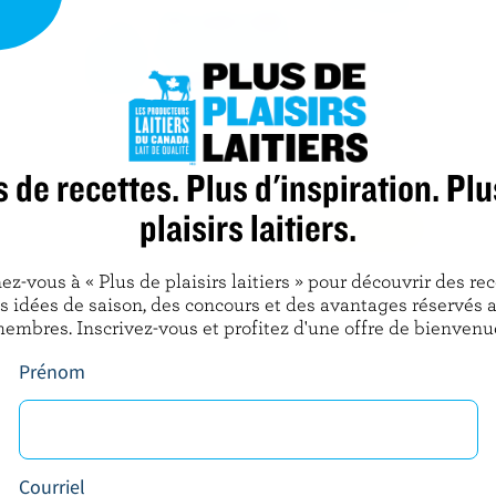
LAITIERS
Inscrivez-vous à n
programme « Plus d
laitiers » pour des o
des recettes, des c
plus encore.
s de recettes. Plus d'inspiration. Plu
plaisirs laitiers.
S’INSCRIRE
ez-vous à « Plus de plaisirs laitiers » pour découvrir des rec
s idées de saison, des concours et des avantages réservés 
embres. Inscrivez-vous et profitez d'une offre de bienvenu
Prénom
PRÉPARATION
Dans une casserole moyenne, mélanger les c
Courriel
sucre et le gingembre. Continuer de remuer e