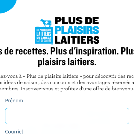
1 boîte de garniture pour tarte aux cerises
Pour la garniture
1/2 tasse (125 ml) de crème 35 %
s de recettes. Plus d'inspiration. Plu
Copeaux de chocolat (du type que vous préfé
plaisirs laitiers.
4 cerises au marasquin
ez-vous à « Plus de plaisirs laitiers » pour découvrir des rec
s idées de saison, des concours et des avantages réservés 
embres. Inscrivez-vous et profitez d'une offre de bienvenu
Prénom
OBTENEZ PLUS 
LAITIERS
Courriel
Inscrivez-vous à n