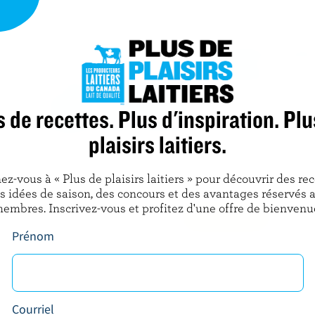
OBTENEZ PLUS 
LAITIERS
Inscrivez-vous à n
s de recettes. Plus d'inspiration. Plu
programme « Plus d
plaisirs laitiers.
laitiers » pour des o
des recettes, des c
plus encore.
ez-vous à « Plus de plaisirs laitiers » pour découvrir des rec
s idées de saison, des concours et des avantages réservés 
embres. Inscrivez-vous et profitez d'une offre de bienvenu
S’INSCRIRE
Prénom
Courriel