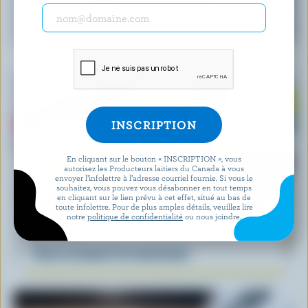
RECETTE
Salade De Feta Et Melon D’eau
En cliquant sur le bouton « INSCRIPTION », vous
autorisez les Producteurs laitiers du Canada à vous
envoyer l’infolettre à l’adresse courriel fournie. Si vous le
souhaitez, vous pouvez vous désabonner en tout temps
en cliquant sur le lien prévu à cet effet, situé au bas de
toute infolettre. Pour de plus amples détails, veuillez lire
notre
politique de confidentialité
ou nous joindre.
RECETTE
Tacos au boeuf à la mexicaine