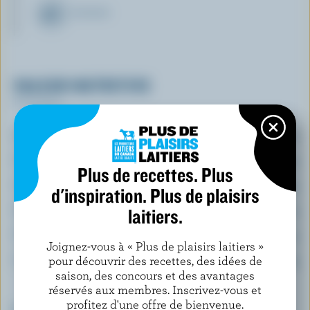
FROMAGE
VALEUR NUTRITIVE
Par portion
Énergie:
349 calories
Protéines:
19 g
Plus de recettes. Plus
Glucides:
39 g
d'inspiration. Plus de plaisirs
Matières grasses:
laitiers.
14 g
Fibres:
4.5 g
Joignez-vous à « Plus de plaisirs laitiers »
Sodium:
pour découvrir des recettes, des idées de
644 mg
saison, des concours et des avantages
réservés aux membres. Inscrivez-vous et
profitez d'une offre de bienvenue.
Le top 5 des éléments nutritifs