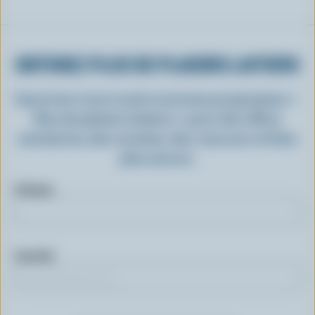
OBTENEZ PLUS DE PLAISIRS LAITIERS
Inscrivez-vous à notre nouveau programme «
Plus de plaisirs laitiers » pour des offres
exclusives, des recettes, des concours et bien
plus encore.
Prénom
Courriel