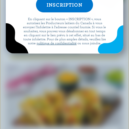
En cliquant sur le bouton « INSCRIPTION », vous
autorisez les Producteurs laitiers du Canada à vous
envoyer l’infolettre à l’adresse courriel fournie. Si vous le
souhaitez, vous pouvez vous désabonner en tout temps
en cliquant sur le lien prévu à cet effet, situé au bas de
toute infolettre. Pour de plus amples détails, veuillez lire
RECETTE
notre
politique de confidentialité
ou nous joindre.
Salade De Feta Et Melon D’eau