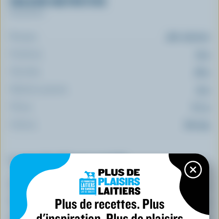
VALEUR NUTRITIVE
Par portion
Énergie:
360 calories
Protéines:
19 g
Glucides:
38 g
Matières grasses:
15 g
Fibres:
8.7 g
Sodium:
622 mg
Le top 5 des éléments nutritifs
(% VQ*)
Calcium:
14 % /
185 mg
Plus de recettes. Plus
Vitamine C:
58 %
d'inspiration. Plus de plaisirs