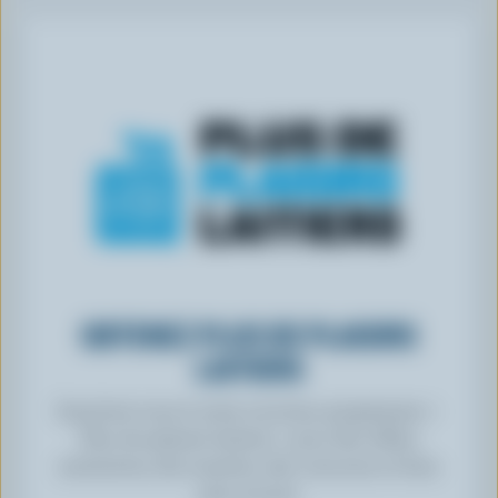
OBTENEZ PLUS DE PLAISIRS
LAITIERS
Inscrivez-vous à notre nouveau programme «
Plus de plaisirs laitiers » pour des offres
exclusives, des recettes, des concours et bien
plus encore.