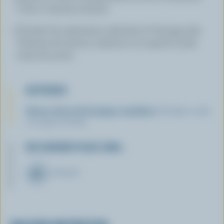
Cuire 2 minutes de plus.
À l'aide d'un éplucheur, éplucher le fromage afin
d'obtenir de minces copeaux et en garnir le plat
avant de servir.
ASTUCES
Autres choix de fromages canadiens :
Cheddar vieilli
ou moyen, Gouda.
EN SAVOIR PLUS SUR…
FROMAGE