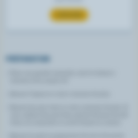
S’INSCRIRE
PRÉPARATION
Dans une grande casserole, cuire le chorizo 2
minutes à feu moyen-vif.
Ajouter l'oignon et cuire 2 minutes de plus.
Ajouter les pois verts et cuire 5 minutes de plus. Si
vous utilisez des pois frais, ajoutez ⅓ tasse (75 ml)
d'eau à la casserole et couvrir durant la cuisson.
Ajouter le miel et assaisonner de sel et de poivre.