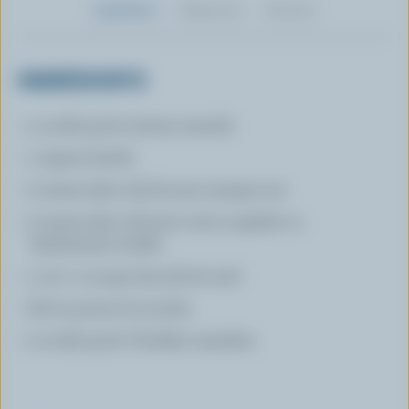
Ingrédients
Préparation
Nutrition
INGRÉDIENTS
2 oz (60 g) de chorizo tranché
1 oignon haché
2 tasses (500 ml) de pois mange-tout
2 tasses (500 ml) pois verts surgelés ou
fraîchement écalés
1 1/2 c. à soupe (25 ml) de miel
Sel et poivre du moulin
2 oz (60 g) de Cheddar canadien