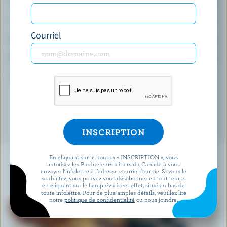
Vitamine B12:
57 %
Vitamine D:
47 %
Courriel
Sélénium:
44 %
Riboflavine:
31 %
*pourcentage de la
valeur quotidienne
En cliquant sur le bouton « INSCRIPTION », vous
autorisez les Producteurs laitiers du Canada à vous
envoyer l’infolettre à l’adresse courriel fournie. Si vous le
souhaitez, vous pouvez vous désabonner en tout temps
À NE PAS MANQUER
en cliquant sur le lien prévu à cet effet, situé au bas de
toute infolettre. Pour de plus amples détails, veuillez lire
notre
politique de confidentialité
ou nous joindre.