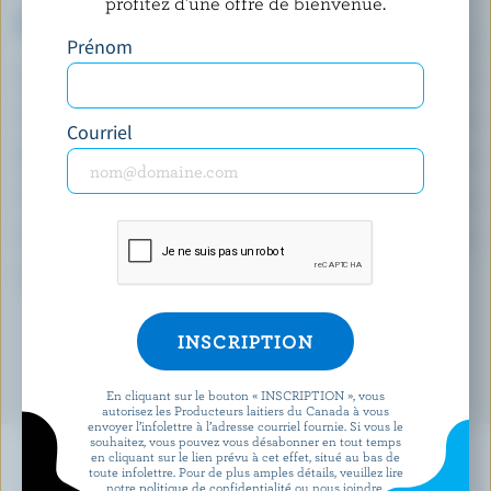
profitez d'une offre de bienvenue.
Le top 5 des éléments nutritifs
Prénom
(% VQ*)
Calcium:
12 % /
155 mg
Vitamine C:
76 %
Courriel
Niacine:
60 %
Vitamine B6:
44 %
Vitamine B12:
34 %
*pourcentage de la
valeur quotidienne
En cliquant sur le bouton « INSCRIPTION », vous
autorisez les Producteurs laitiers du Canada à vous
envoyer l’infolettre à l’adresse courriel fournie. Si vous le
souhaitez, vous pouvez vous désabonner en tout temps
en cliquant sur le lien prévu à cet effet, situé au bas de
toute infolettre. Pour de plus amples détails, veuillez lire
notre
politique de confidentialité
ou nous joindre.