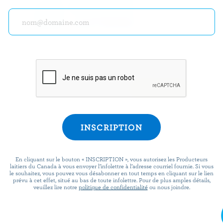
Inscrivez-vous à n
programme « Plus d
laitiers » pour des o
des recettes, des c
plus encore.
S’INSCRIRE
En cliquant sur le bouton « INSCRIPTION », vous autorisez les Producteurs
PRÉPARATION
laitiers du Canada à vous envoyer l’infolettre à l’adresse courriel fournie. Si vous
le souhaitez, vous pouvez vous désabonner en tout temps en cliquant sur le lien
prévu à cet effet, situé au bas de toute infolettre. Pour de plus amples détails,
veuillez lire notre
politique de confidentialité
ou nous joindre.
Pour préparer la vinaigrette, au mélangeur, à 
réduire en un mélange crémeux l'huile, le jus d
et l'ail.