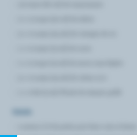
1/4 tasse (60 ml) de mayonnaise
2 c. à soupe (30 ml) de tahini
3 c. à soupe (45 ml) de vinaigre de riz
1 c. à soupe (15 ml) de sucre
1 c. à soupe (15 ml) de sauce soya légère
3 c. à soupe (45 ml) de crème 15 %
1 c. à thé (5 ml) d’huile de sésame grillé
Salade
4 tasses (1 l) de petits pois frais cuits al dente