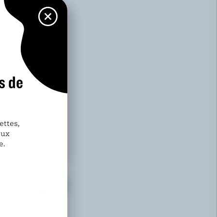
s de
ettes,
aux
e.
DE PLAISIRS
otre nouveau