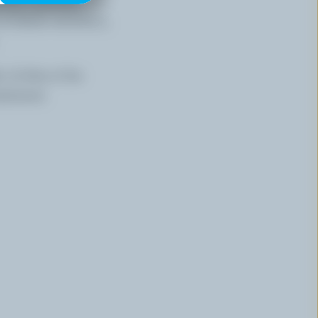
ande quantité
 al dente environ 5
 la feta et les
atement.