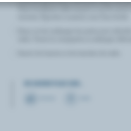
Cuire les petits pois à découvert dans une gr
d’eau bouillante salée jusqu’à ce qu’ils soient
minutes. Égoutter et passer sous l’eau froide.
Dans un bol, mélanger les petits pois refroidis,
radis. Verser la vinaigrette et mélanger délic
Garnir de luzerne et de tranches de radis.
EN SAVOIR PLUS SUR…
FROMAGE
CRÈME