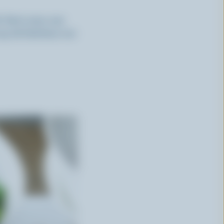
é. Servi avec une
oup de fraîcheur sur