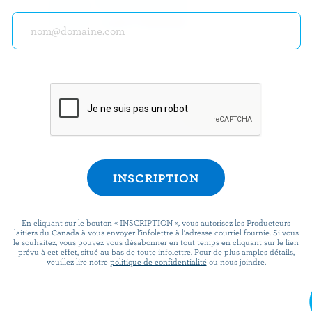
programme « Plus d
laitiers » pour des o
des recettes, des c
plus encore.
S’INSCRIRE
PRÉPARATION
En cliquant sur le bouton « INSCRIPTION », vous autorisez les Producteurs
laitiers du Canada à vous envoyer l’infolettre à l’adresse courriel fournie. Si vous
le souhaitez, vous pouvez vous désabonner en tout temps en cliquant sur le lien
prévu à cet effet, situé au bas de toute infolettre. Pour de plus amples détails,
Dans un bol, mélanger tous les ingrédients de
veuillez lire notre
politique de confidentialité
ou nous joindre.
jusqu’à ce que le mélange soit homogène. Réf