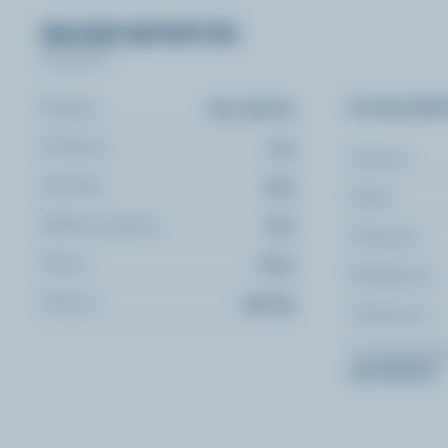
VALEUR NUTRITIVE
Par portion
Le top 5 des
Énergie:
291 calories
Protéines:
11 g
Calcium:
Glucides:
22 g
Folate:
Matières grasses:
18 g
Thiamine:
Fibres:
6.6 g
Riboflavine:
Sodium:
436 mg
Vitamine C:
*pourcentage 
quotidienne