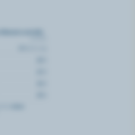
 éléments nutritifs
(% VQ*)
16 % /
211 mg
39 %
30 %
29 %
28 %
de la
valeur