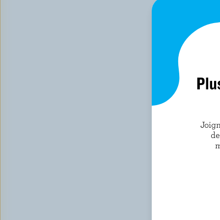
Plu
Joign
de
m