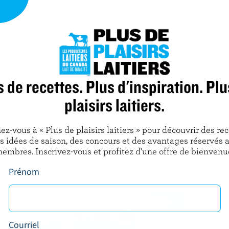
6 oz (180 g) Feta canadienne émiettée
12 radis émincés
Garniture
s de recettes. Plus d'inspiration. Plu
Pousses de luzerne
plaisirs laitiers.
radis émincés
ez-vous à « Plus de plaisirs laitiers » pour découvrir des rec
s idées de saison, des concours et des avantages réservés 
embres. Inscrivez-vous et profitez d'une offre de bienvenu
Prénom
OBTENEZ PLUS 
LAITIERS
Courriel
Inscrivez-vous à n