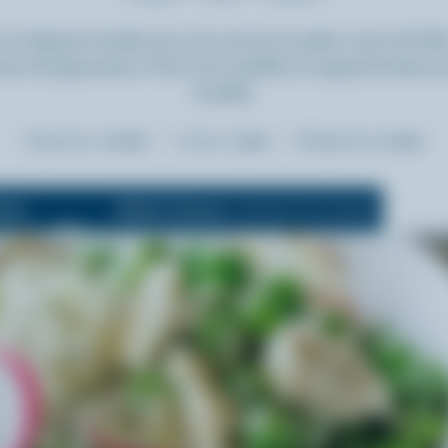
t un légume tendre qui nous arrive en plein cœur de l’ét
e à la japonaise, il est à son meilleur et apporte beauc
la table.
Préparation :
20 min
Cuisson :
5 min
Réfrigération:
15 min
ions
Mode Cuisson
(maintient l'écran allumé)
Dés.