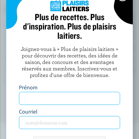
Le top 5 des éléments nutritifs
Plus de recettes. Plus
(% VQ*)
d'inspiration. Plus de plaisirs
Calcium:
17 % /
223 mg
laitiers.
Folate:
86 %
Vitamine A:
73 %
Joignez-vous à « Plus de plaisirs laitiers »
pour découvrir des recettes, des idées de
Magnésium:
35 %
saison, des concours et des avantages
réservés aux membres. Inscrivez-vous et
Vitamine B12:
26 %
profitez d'une offre de bienvenue.
*pourcentage de la
valeur quotidienne
Prénom
Courriel