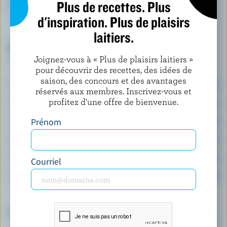
Plus de recettes. Plus
d'inspiration. Plus de plaisirs
laitiers.
VALEUR NUTRITIVE
Joignez-vous à « Plus de plaisirs laitiers »
Par portion
pour découvrir des recettes, des idées de
saison, des concours et des avantages
Énergie:
306 calories
réservés aux membres. Inscrivez-vous et
profitez d'une offre de bienvenue.
Protéines:
15 g
Glucides:
20 g
Prénom
Matières grasses:
20 g
Fibres:
6.8 g
Courriel
Sodium:
524 mg
Le top 5 des éléments nutritifs
(% VQ*)