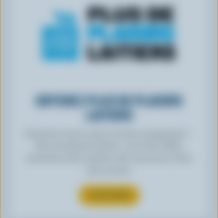
OBTENEZ PLUS DE PLAISIRS
LAITIERS
Inscrivez-vous à notre nouveau programme «
Plus de plaisirs laitiers » pour des offres
exclusives, des recettes, des concours et bien
plus encore.
S’INSCRIRE