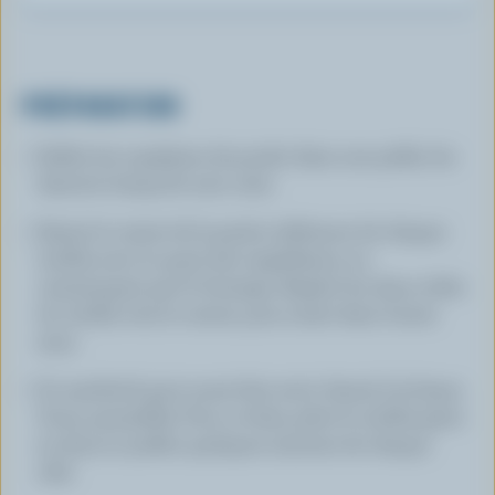
PRÉPARATION
Griller les suprêmes de poulet dans une poêle; les
réserver lorsqu'ils sont cuits.
Garnir le centre de la partie inférieure de chaque
tortilla avec le quart des ingrédients, en
commençant par le fromage. Replier les deux côtés
du tortilla vers le centre, puis rouler dans l'autre
sens.
Ce sandwich peut aussi être servi chaud, à la façon
d'une quesadilla. Pour ce faire, plier le tortilla garni
en deux et poêler quelques minutes de chaque
côté.