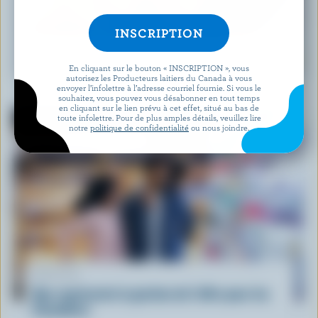
RECETTE
Tacos au boeuf à la mexicaine
En cliquant sur le bouton « INSCRIPTION », vous
autorisez les Producteurs laitiers du Canada à vous
envoyer l’infolettre à l’adresse courriel fournie. Si vous le
souhaitez, vous pouvez vous désabonner en tout temps
en cliquant sur le lien prévu à cet effet, situé au bas de
toute infolettre. Pour de plus amples détails, veuillez lire
notre
politique de confidentialité
ou nous joindre.
ARTICLE
Que représente la gestion de l'offre pour les
Canadiens