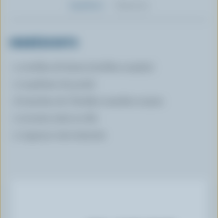
Ingrédients
Préparation
INGRÉDIENTS
4 tortillas de farine (tortillas souples)
2 suprêmes de poulet
8 tranches de Cheddar canadien moyen
2 avocats mûrs en dés
2 oignons verts émincés