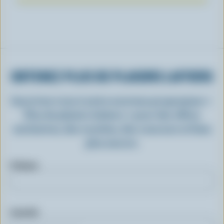
OBTENEZ PLUS DE PLAISIRS LAITIERS
Inscrivez-vous à notre nouveau programme «
Plus de plaisirs laitiers » pour des offres
exclusives, des recettes, des concours et bien
plus encore.
Prénom
Courriel