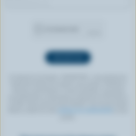
En cliquant sur le bouton « INSCRIPTION », vous autorisez les
Producteurs laitiers du Canada à vous envoyer l’infolettre à
l’adresse courriel fournie. Si vous le souhaitez, vous pouvez
vous désabonner en tout temps en cliquant sur le lien prévu à
cet effet, situé au bas de toute infolettre. Pour de plus amples
détails, veuillez lire notre
politique de confidentialité
ou nous
joindre.