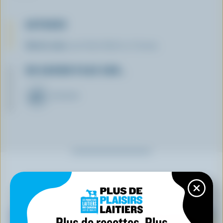
ASTUCES
Servir avec
une
bière Beck ou Corona.
EN SAVOIR PLUS SUR…
FROMAGE
À NE PAS MANQUER
Plus de recettes. Plus