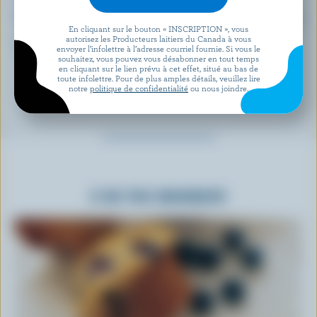
Vitamine B6:
30 %
En cliquant sur le bouton « INSCRIPTION », vous
autorisez les Producteurs laitiers du Canada à vous
*pourcentage de la
valeur quotidienne
envoyer l’infolettre à l’adresse courriel fournie. Si vous le
souhaitez, vous pouvez vous désabonner en tout temps
en cliquant sur le lien prévu à cet effet, situé au bas de
toute infolettre. Pour de plus amples détails, veuillez lire
notre
politique de confidentialité
ou nous joindre.
À NE PAS MANQUER