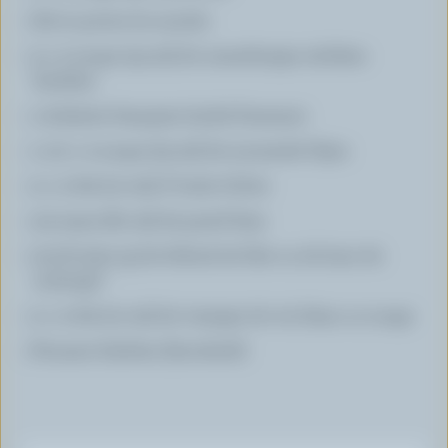
Sel et poivre du moulin
3 c. à soupe (45 ml) de canneberges séchées
hachées
1 échalote française haché finement
1 1/2 c. à soupe (25 ml) de moutarde Dijon
2 c. à thé (10 ml) d' huile d'olive
1/4 tasse (60 ml) de persil frais
2/3 lb (300 g) de bifteck de filet ou de haut de
surlonge*
2 c. à thé (10 ml) de vinaigre de vin blanc ou rouge
Pousses fraîches (facultatif)