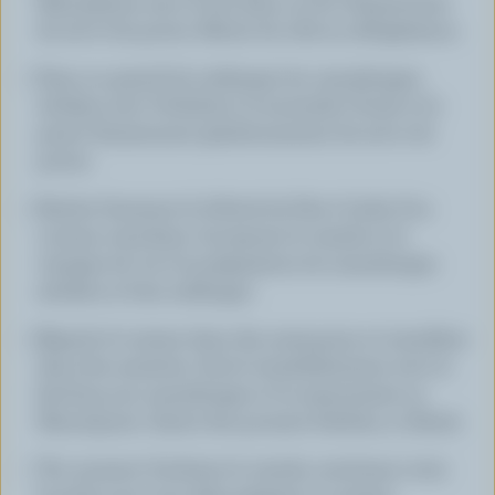
Mascarpone avec le lait dans un bol. Assaisonner
de sel et de poivre. Mettre de côté au réfrigérateur.
Dans un grand bol, mélanger les canneberges
séchées avec l'échalote, la moutarde, l'huile et le
persil. Assaisonner généreusement de sel et de
poivre.
Hacher finement le bifteck de filet à l'aide d'un
couteau tranchant. Incorporer la viande et le
vinaigre de vin à la préparation de canneberges
séchées et bien mélanger.
Répartir le tartare dans des ramequins et transférer
dans des assiettes. Servir immédiatement avec le
ketchup aux canneberges et la mayonnaise au
Mascarpone. Garnir des pousses fraîches, si désiré.
*Au moment d'acheter la viande, avertissez votre