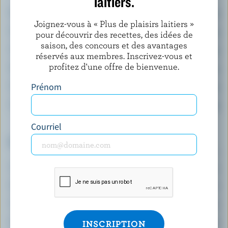
laitiers.
Énergie:
312 calories
Joignez-vous à « Plus de plaisirs laitiers »
Protéines:
20 g
pour découvrir des recettes, des idées de
saison, des concours et des avantages
Glucides:
20 g
réservés aux membres. Inscrivez-vous et
profitez d'une offre de bienvenue.
Matières grasses:
17 g
Prénom
Fibres:
1.9 g
Sodium:
295 mg
Courriel
Le top 5 des éléments nutritifs
(% VQ*)
Calcium:
6 % /
73 mg
Sélénium:
57 %
Vitamine B12:
40 %
Zinc:
37 %