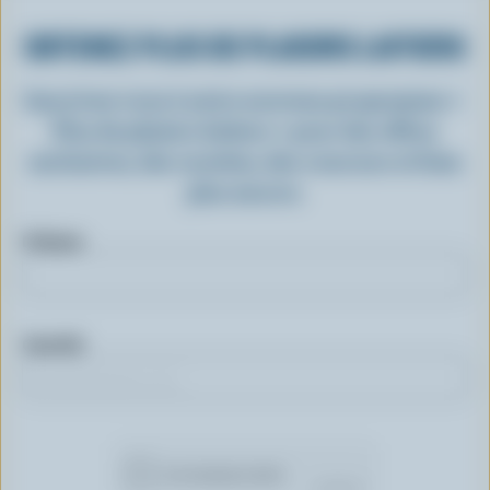
OBTENEZ PLUS DE PLAISIRS LAITIERS
Inscrivez-vous à notre nouveau programme «
Plus de plaisirs laitiers » pour des offres
exclusives, des recettes, des concours et bien
plus encore.
Prénom
Courriel