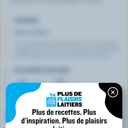
boucher que vous allez préparer un tartare.
ASTUCES
Astuce culinaire
Les canneberges surgelées libèrent une plus grande
quantité de jus durant la cuisson que les canneberges
fraîches. Ajuster la quantité de liquide au besoin.
EN SAVOIR PLUS SUR…
FROMAGE
LAIT
Plus de recettes. Plus
VALEUR NUTRITIVE
d'inspiration. Plus de plaisirs
Par portion