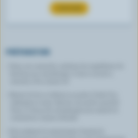
S’INSCRIRE
PRÉPARATION
Dans une casserole, combiner les ingrédients du
ketchup aux canneberges. Cuire à couvert 5
minutes, à feu moyen-vif.
Retirer du feu et réduire en purée à l'aide d'un
mélangeur à main. Ajouter une petite quantité
d'eau ou de jus de canneberges pour ajuster la
consistence. Laisser refroidir.
Pour préparer la mayonnaise, fouetter la