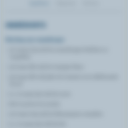
Ingrédients
Préparation
Nutrition
INGRÉDIENTS
Ketchup aux canneberges
1/2 tasse (125 ml) de canneberges fraîches ou
surgelées
1/4 tasse (60 ml) de vinaigre blanc
1/4 tasse (60 ml) pâte de tomates non additionnée
de sel
2 c. à soupe (30 ml) de sucre
Sel et poivre du moulin
1/2 tasse (125 ml) de Mascarpone canadien
2 c. à soupe (30 ml) de lait