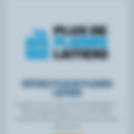
OBTENEZ PLUS DE PLAISIRS
LAITIERS
Inscrivez-vous à notre nouveau programme «
Plus de plaisirs laitiers » pour des offres
exclusives, des recettes, des concours et bien
plus encore.