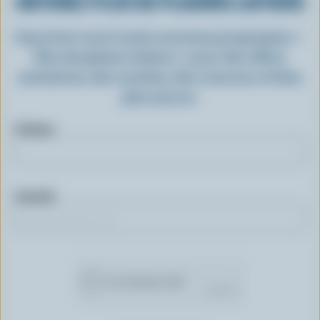
OBTENEZ PLUS DE PLAISIRS LAITIERS
Inscrivez-vous à notre nouveau programme «
Plus de plaisirs laitiers » pour des offres
exclusives, des recettes, des concours et bien
plus encore.
Prénom
Courriel