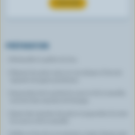
S’INSCRIRE
PRÉPARATION
Préchauffer le grilloir du four.
Déposer les pains naan sur une plaque à biscuits
tapissée de papier parchemin.
Saupoudrer de la moitié du sucre et de la cannelle;
recouvrir des tranches de fromage.
Garnir des tranches de poire et saupoudrer du reste
du sucre et de la cannelle.
Griller au four de 4 à 5 minutes, couper chaque pain