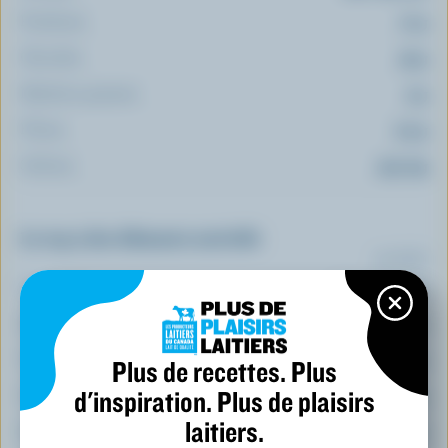
Protéines:
10 g
Glucides:
33 g
Matières grasses:
9 g
Fibres:
2.9 g
Sodium:
345 mg
Le top 5 des éléments nutritifs
(% VQ*)
Calcium:
17 % /
219 mg
Sélénium:
32 %
Thiamine:
28 %
Plus de recettes. Plus
d'inspiration. Plus de plaisirs
Folate:
24 %
laitiers.
Riboflavine:
21 %