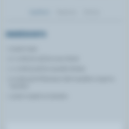
Ingrédients
Préparation
Nutrition
INGRÉDIENTS
2 pains naan
2 c. à thé (10 ml) de sucre divisé
1 c. à thé (5 ml) de cannelle divisée
3 oz (90 g) de Monterey Jack canadien coupé en
tranches
1 poire coupée en tranches