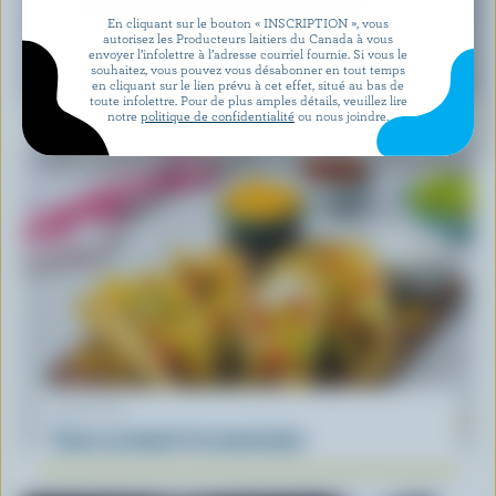
En cliquant sur le bouton « INSCRIPTION », vous
autorisez les Producteurs laitiers du Canada à vous
envoyer l’infolettre à l’adresse courriel fournie. Si vous le
RECETTE
souhaitez, vous pouvez vous désabonner en tout temps
Salade De Feta Et Melon D’eau
en cliquant sur le lien prévu à cet effet, situé au bas de
toute infolettre. Pour de plus amples détails, veuillez lire
notre
politique de confidentialité
ou nous joindre.
RECETTE
Tacos au boeuf à la mexicaine