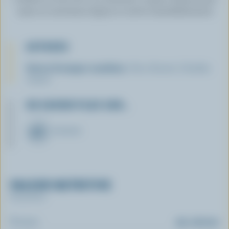
naan en morceaux égaux et servir immédiatement.
ASTUCES
Autres fromages canadiens
: Brie, Havarti, Cheddar
moyen.
EN SAVOIR PLUS SUR…
FROMAGE
VALEUR NUTRITIVE
Par portion
Énergie:
251 calories