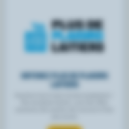
OBTENEZ PLUS DE PLAISIRS
LAITIERS
Inscrivez-vous à notre nouveau programme «
Plus de plaisirs laitiers » pour des offres
exclusives, des recettes, des concours et bien
plus encore.