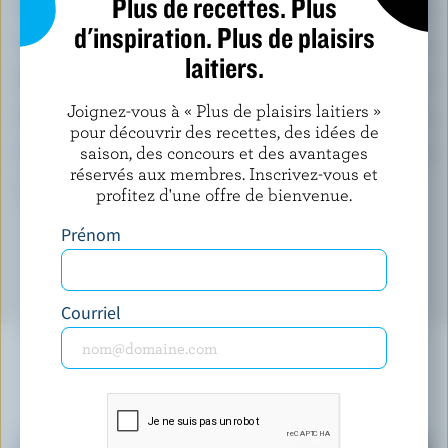
Plus de recettes. Plus
Calcium:
11 % /
142 mg
d'inspiration. Plus de plaisirs
Vitamine C:
22 %
laitiers.
Phosphore:
10 %
Joignez-vous à « Plus de plaisirs laitiers »
Folate:
9 %
pour découvrir des recettes, des idées de
saison, des concours et des avantages
Vitamine B12:
8 %
réservés aux membres. Inscrivez-vous et
*pourcentage de la
valeur quotidienne
profitez d'une offre de bienvenue.
Prénom
Courriel
À NE PAS MANQUER