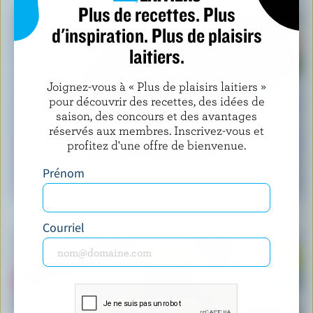
Plus de recettes. Plus
d'inspiration. Plus de plaisirs
laitiers.
Joignez-vous à « Plus de plaisirs laitiers »
pour découvrir des recettes, des idées de
saison, des concours et des avantages
réservés aux membres. Inscrivez-vous et
profitez d'une offre de bienvenue.
Prénom
RECETTE
Salade De Feta Et Melon D’eau
Courriel