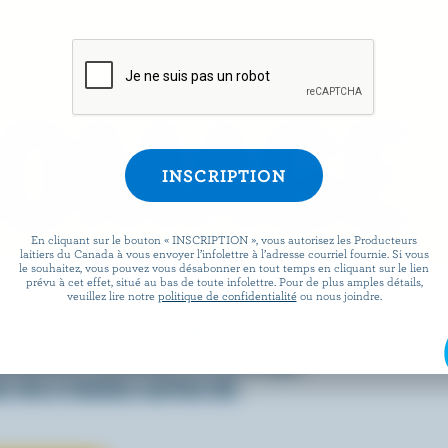
ROMAGE
En cliquant sur le bouton « INSCRIPTION », vous autorisez les Producteurs
laitiers du Canada à vous envoyer l’infolettre à l’adresse courriel fournie. Si vous
le souhaitez, vous pouvez vous désabonner en tout temps en cliquant sur le lien
prévu à cet effet, situé au bas de toute infolettre. Pour de plus amples détails,
 facile que de préparer des
veuillez lire notre
politique de confidentialité
ou nous joindre.
x lorsqu’ils sont agrémentés
écouvrez comment le fromage
 vie à toutes sortes de