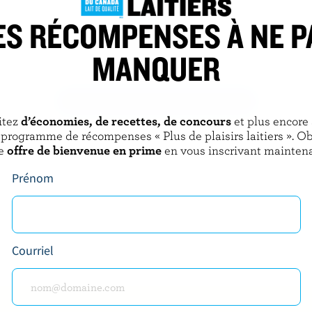
ES RÉCOMPENSES À NE P
OAK CHEESE
SEALTEST
MANQUER
Fromage cottage 2% M.F.
DÉCOUVRIR D’AUTRES PRODUITS
itez
d’économies, de recettes, de concours
et plus encore
 programme de récompenses « Plus de plaisirs laitiers ». O
e
offre de bienvenue en prime
en vous inscrivant maintena
Prénom
Courriel