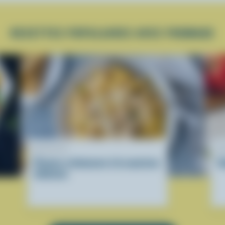
RECETTES POPULAIRES AVEC FROMAGE
RECETTE
R
Pennes crémeuses à la saucisse
S
italienne