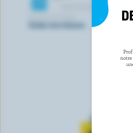
D
LES P'TITS VICTORIA
MOUNTAIN
Cheddar olives Kalamata
Friesian
Prof
notre
un
Tout sur