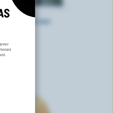
AS
BOTHWELL CHEESE
Fromage en grains coloré
 avec
btenez
nt.