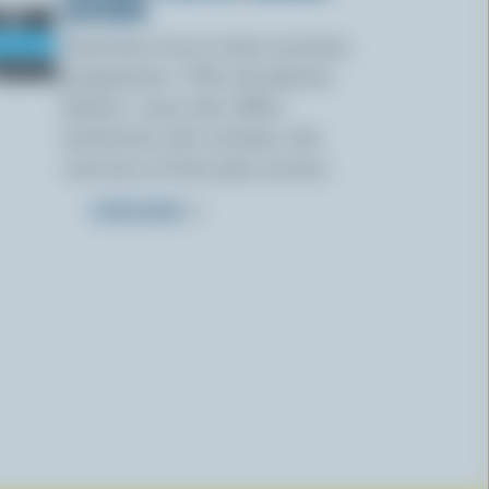
LAITIERS
Inscrivez-vous à notre nouveau
programme « Plus de plaisirs
laitiers » pour des offres
exclusives, des recettes, des
concours et bien plus encore.
S’INSCRIRE