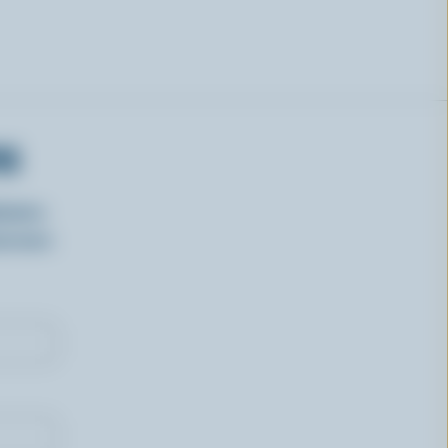
RS
isirs
oncours