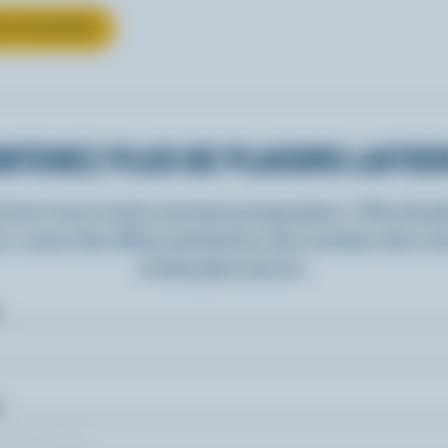
UR LE FROMAGE
BTENEZ PLUS DE PLAISIRS LAITIE
rivez-vous à notre nouveau programme « Plus de pla
rs » pour des offres exclusives, des recettes, des c
et bien plus encore.