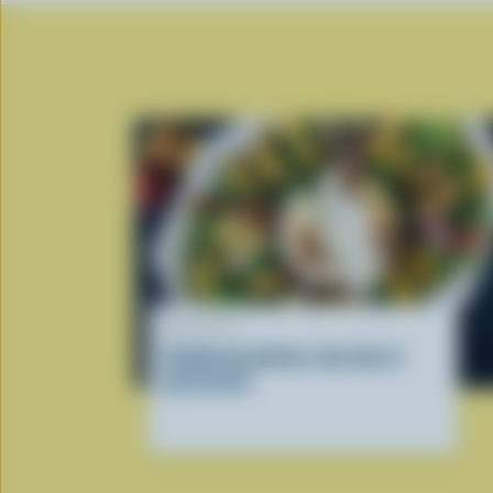
RECETTE
Salade de pêches, burrata et
prosciutto