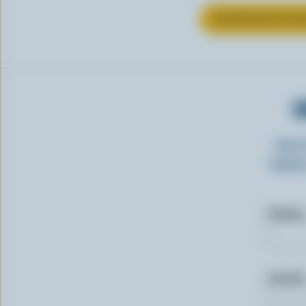
EN SAVOIR PLUS S
O
Insc
laitie
Prénom
Courriel