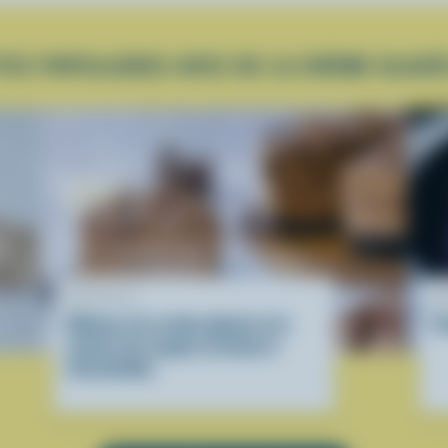
TES POPULAIRES AVEC DE LA CRÈME GLACÉ
RECETTE
R
Gâteau à la crème glacée à la
P
saveur de coupes au beurre
d’arachides