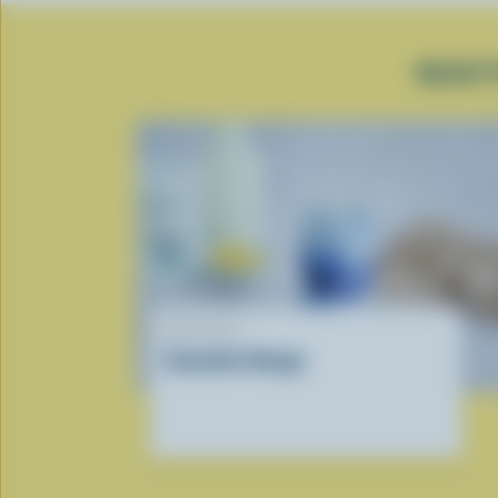
RECET
RECETTE
Smoothie Nuage