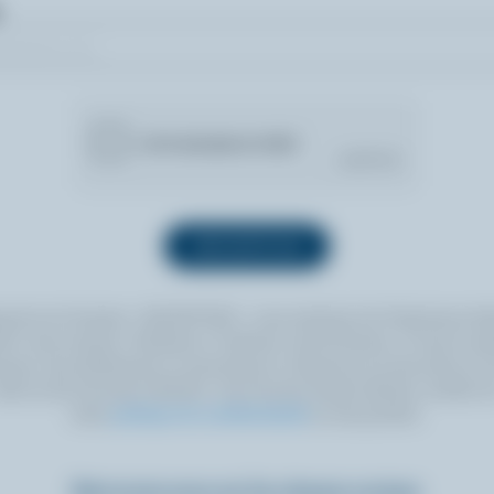
quant sur le bouton « INSCRIPTION », vous autorisez les Producteurs lait
 à vous envoyer l’infolettre à l’adresse courriel fournie. Si vous le sou
ouvez vous désabonner en tout temps en cliquant sur le lien prévu à cet
itué au bas de toute infolettre. Pour de plus amples détails, veuillez li
notre
politique de confidentialité
ou nous joindre.
Retrouvez-nous sur les réseaux sociaux