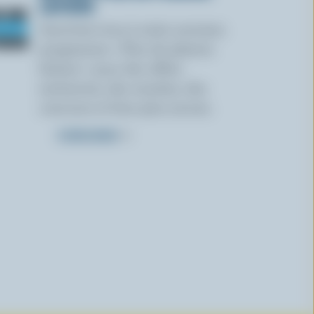
LAITIERS
Inscrivez-vous à notre nouveau
programme « Plus de plaisirs
laitiers » pour des offres
exclusives, des recettes, des
concours et bien plus encore.
S’INSCRIRE