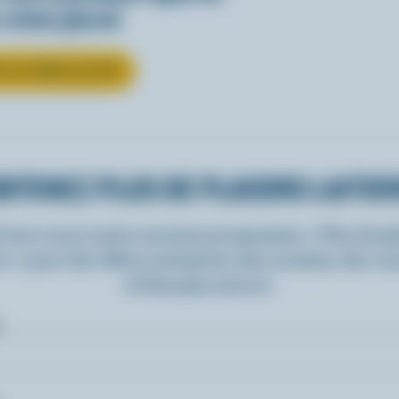
 crème glacée
R LA CRÈME GLACÉE
BTENEZ PLUS DE PLAISIRS LAITIE
rivez-vous à notre nouveau programme « Plus de pla
rs » pour des offres exclusives, des recettes, des c
et bien plus encore.