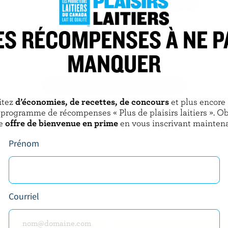
ES RÉCOMPENSES À NE P
OK
BEN & JERRY'S
ème glacée cerise
Crème glacée sandwich à la crèm
glacée
MANQUER
DÉCOUVRIR D’AUTRES PRODUITS
itez
d’économies, de recettes, de concours
et plus encore
 programme de récompenses « Plus de plaisirs laitiers ». O
e
offre de bienvenue en prime
en vous inscrivant maintena
Prénom
Courriel