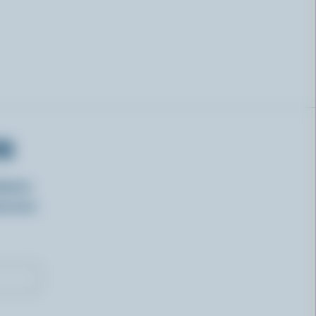
RS
isirs
oncours