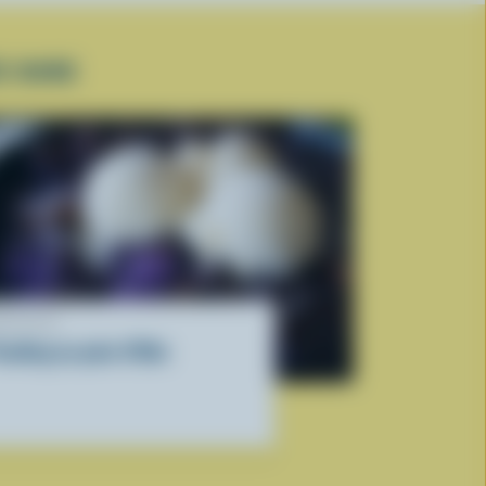
E DURE
ECETTE
ouding au pain d'Ube