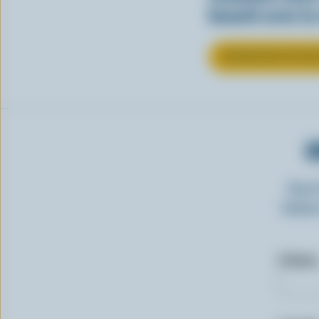
beauté avec la
EN SAVOIR PLUS SU
O
Insc
laitie
Prénom