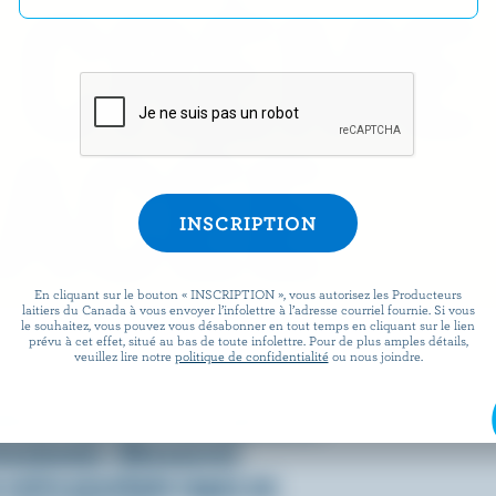
 CRÈME
ACÉE
En cliquant sur le bouton « INSCRIPTION », vous autorisez les Producteurs
laitiers du Canada à vous envoyer l’infolettre à l’adresse courriel fournie. Si vous
le souhaitez, vous pouvez vous désabonner en tout temps en cliquant sur le lien
prévu à cet effet, situé au bas de toute infolettre. Pour de plus amples détails,
omment on la consomme, c’est
veuillez lire notre
politique de confidentialité
ou nous joindre.
 fraîche, onctueuse et, bien
ienne que la crème glacée a
essionner. Découvrez
votre prochain repas en