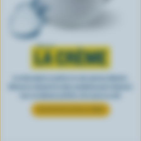
Tout sur
LA CRÈME
La crème ajoute ce petit je-ne-sais-quoi aux aliments.
Découvrez comment la crème canadienne peut rehausser
tous vos aliments préférés, de la sauce au café.
EN SAVOIR PLUS SUR LA CRÈME