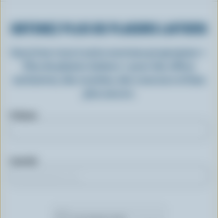
OBTENEZ PLUS DE PLAISIRS LAITIERS
Inscrivez-vous à notre nouveau programme «
Plus de plaisirs laitiers » pour des offres
exclusives, des recettes, des concours et bien
plus encore.
Prénom
Courriel