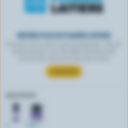
OBTENEZ PLUS DE PLAISIRS LAITIERS
Inscrivez-vous à notre nouveau programme « Plus de
plaisirs laitiers » pour des offres exclusives, des
recettes, des concours et bien plus encore.
S’INSCRIRE
Autres formats:
1L
500ml