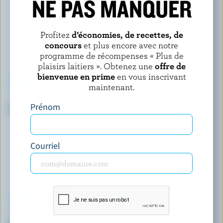
NE PAS MANQUER
Profitez
d’économies, de recettes, de
concours
et plus encore avec notre
programme de récompenses « Plus de
plaisirs laitiers ». Obtenez une
offre de
bienvenue en prime
en vous inscrivant
maintenant.
ISLAND FARMS
LACTANTIA
Prénom
Crème de table 18% M.G.
Crème de table 18% M.G.
Courriel
NUTRINOR
SEALTEST