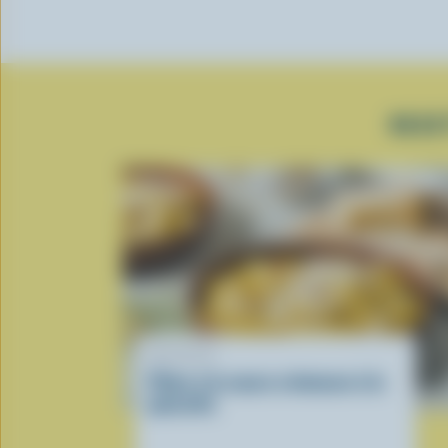
RECE
RECETTE
Pâtes à la sauce crémeuse à la
pancetta