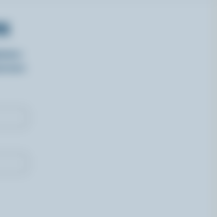
RS
isirs
oncours