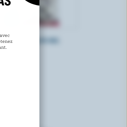
AS
NATREL
 avec
Crémiers laitiers 18% M.G.
btenez
nt.