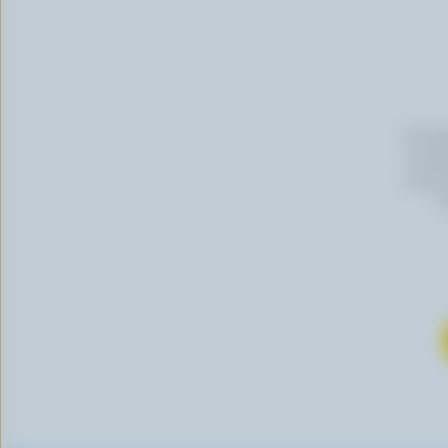
En cli
Canada
vous p
s