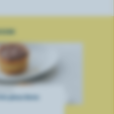
ISSON
ECETTE
etits gâteaux Boston