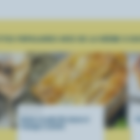
TTES POPULAIRES AVEC DE LA CRÈME À CU
RECETTE
R
Gratin à la pâte filo, bacon et
P
fromage à raclette