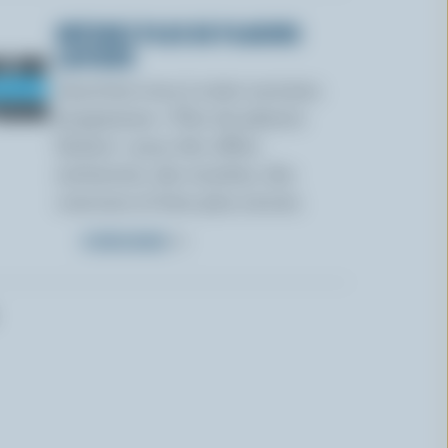
OBTENEZ PLUS DE PLAISIRS
LAITIERS
Inscrivez-vous à notre nouveau
programme « Plus de plaisirs
laitiers » pour des offres
exclusives, des recettes, des
concours et bien plus encore.
S’INSCRIRE