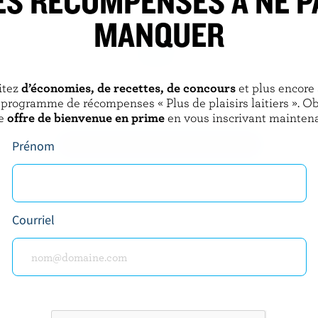
ES RÉCOMPENSES À NE P
MANQUER
DE L'OUTAOUAIS
BRUM'S DAIRY
itez
d’économies, de recettes, de concours
et plus encore
uetter 35% M.G.
Crème à fouetter 35% M.G.
 programme de récompenses « Plus de plaisirs laitiers ». O
e
offre de bienvenue en prime
en vous inscrivant maintena
Prénom
DÉCOUVRIR D’AUTRES PRODUITS
Courriel