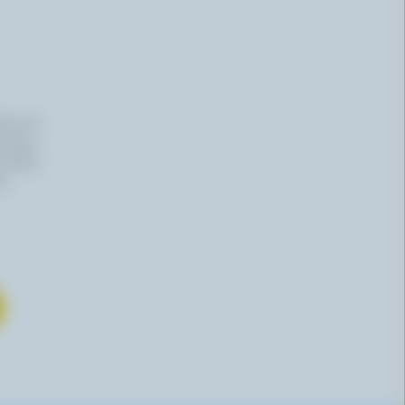
iers du
haitez,
 effet,
re