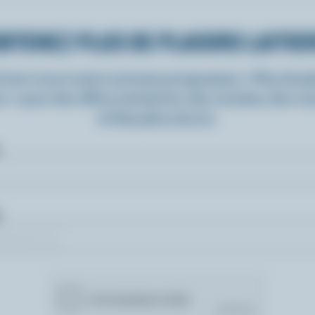
BTENEZ PLUS DE PLAISIRS LAITIE
rivez-vous à notre nouveau programme « Plus de pla
rs » pour des offres exclusives, des recettes, des c
et bien plus encore.