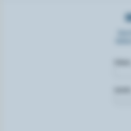
O
Insc
laitie
Prénom
Courriel