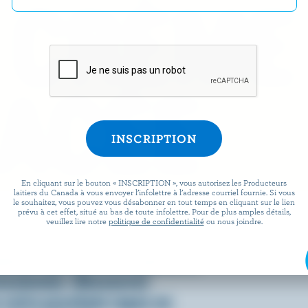
 CRÈME
ACÉE
En cliquant sur le bouton « INSCRIPTION », vous autorisez les Producteurs
laitiers du Canada à vous envoyer l’infolettre à l’adresse courriel fournie. Si vous
le souhaitez, vous pouvez vous désabonner en tout temps en cliquant sur le lien
prévu à cet effet, situé au bas de toute infolettre. Pour de plus amples détails,
omment on la consomme, c’est
veuillez lire notre
politique de confidentialité
ou nous joindre.
 fraîche, onctueuse et, bien
ienne que la crème glacée a
essionner. Découvrez
votre prochain repas en