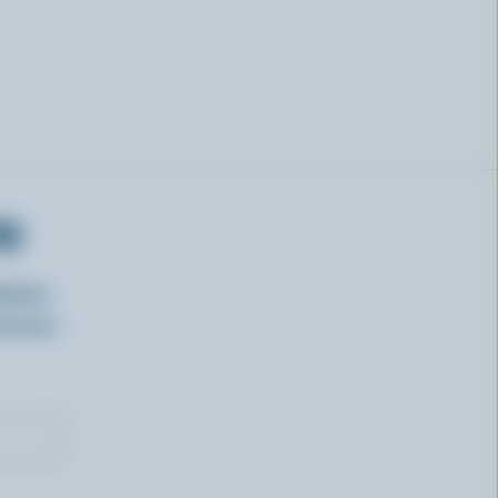
RS
isirs
oncours