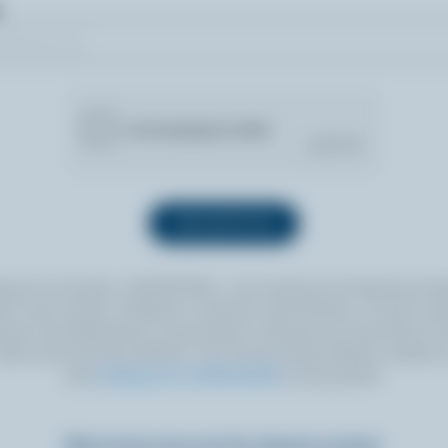
quant sur le bouton « INSCRIPTION », vous autorisez les Producteurs lait
 à vous envoyer l’infolettre à l’adresse courriel fournie. Si vous le sou
ouvez vous désabonner en tout temps en cliquant sur le lien prévu à cet
itué au bas de toute infolettre. Pour de plus amples détails, veuillez li
notre
politique de confidentialité
ou nous joindre.
Retrouvez-nous sur les réseaux sociaux