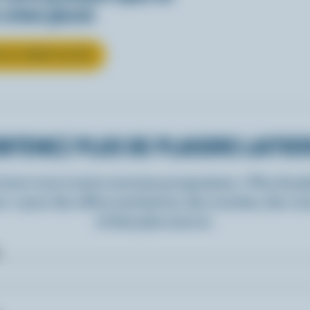
 crème glacée
R LA CRÈME GLACÉE
BTENEZ PLUS DE PLAISIRS LAITIE
rivez-vous à notre nouveau programme « Plus de pla
rs » pour des offres exclusives, des recettes, des c
et bien plus encore.