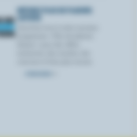
OBTENEZ PLUS DE PLAISIRS
LAITIERS
Inscrivez-vous à notre nouveau
programme « Plus de plaisirs
laitiers » pour des offres
exclusives, des recettes, des
concours et bien plus encore.
S’INSCRIRE