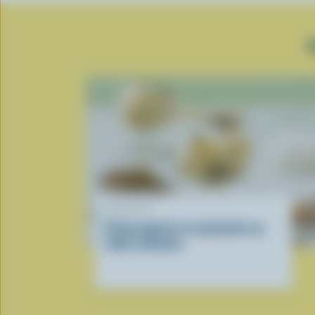
RECETTE
Crème glacée à la pistache au
robot culinaire