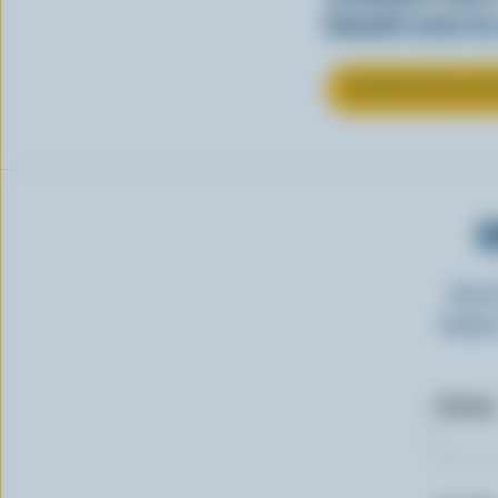
beauté avec la
EN SAVOIR PLUS SU
O
Insc
laitie
Prénom