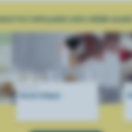
RECETTES POPULAIRES AVEC CRÈME GLACÉ
RECETTE
R
Recette d'affogato
N