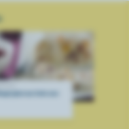
E
ECETTE
ougat glacé aux fruits secs