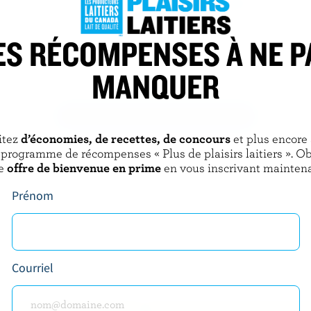
ES RÉCOMPENSES À NE P
KAWARTHA DAIRY
crème glacée caramel et
Crème glacée brisures de menthe
croquantes
MANQUER
DÉCOUVRIR D’AUTRES PRODUITS
itez
d’économies, de recettes, de concours
et plus encore
 programme de récompenses « Plus de plaisirs laitiers ». O
e
offre de bienvenue en prime
en vous inscrivant maintena
Prénom
Courriel