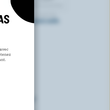
AS
WESTERN FAMILY SIGNATURE
Barres de crème glacée vanille
onctueuse
 avec
btenez
nt.