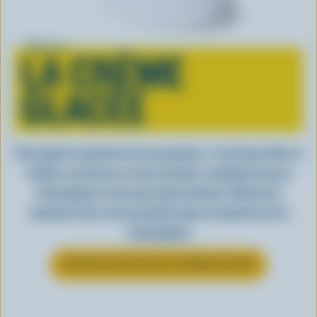
Tout sur
LA CRÈME
GLACÉE
Peu importe comment on la consomme, c’est lorsqu’elle est
fraîche, onctueuse et, bien entendu, canadienne que la
crème glacée a tout pour impressionner. Découvrez
comment clore votre prochain repas en beauté avec la
crème glacée
EN SAVOIR PLUS SUR LA CRÈME GLACÉE