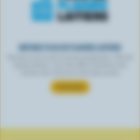
OBTENEZ PLUS DE PLAISIRS LAITIERS
Inscrivez-vous à notre nouveau programme « Plus de
plaisirs laitiers » pour des offres exclusives, des
recettes, des concours et bien plus encore.
S’INSCRIRE