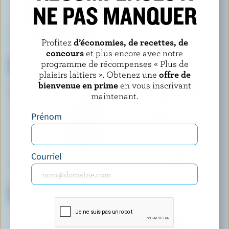
NE PAS MANQUER
Profitez
d’économies, de recettes, de
concours
et plus encore avec notre
COPPA
BREYERS
Gelato brownie fondant au
Crème glacée truffe au
programme de récompenses « Plus de
chocolat
chocolat noir
plaisirs laitiers ». Obtenez une
offre de
bienvenue en prime
en vous inscrivant
maintenant.
Prénom
Courriel
HÄAGEN-DAZS
LE GLACIER BILBOQUET
Barres de crème glacée vanille
Crème glacée sirop d'érable
amande