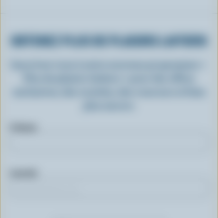
OBTENEZ PLUS DE PLAISIRS LAITIERS
Inscrivez-vous à notre nouveau programme «
Plus de plaisirs laitiers » pour des offres
exclusives, des recettes, des concours et bien
plus encore.
Prénom
Courriel