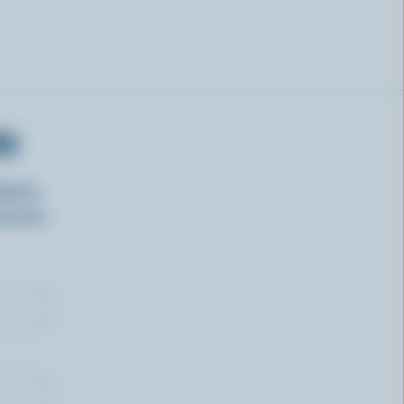
RS
isirs
oncours