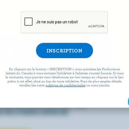
ROMAGE
En cliquant sur le bouton « INSCRIPTION », vous autorisez les Producteurs
laitiers du Canada à vous envoyer l’infolettre à l’adresse courriel fournie. Si vous
le souhaitez, vous pouvez vous désabonner en tout temps en cliquant sur le lien
prévu à cet effet, situé au bas de toute infolettre. Pour de plus amples détails,
 facile que de préparer des
veuillez lire notre
politique de confidentialité
ou nous joindre.
x lorsqu’ils sont agrémentés
écouvrez comment le fromage
 vie à toutes sortes de