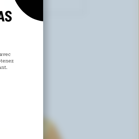
AS
CRACKER BARREL
Monterey Jack
 avec
btenez
nt.