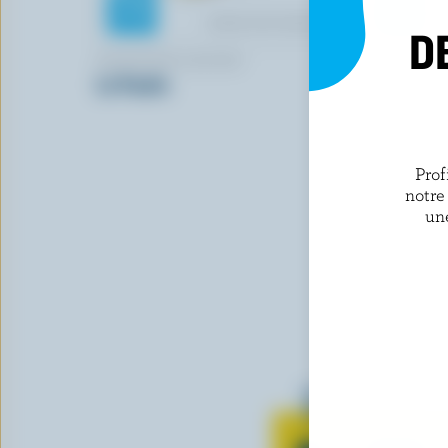
D
MONSIEUR GUSTAV
BLACK DI
Le Paulin
Cheddar m
Prof
notre
un
Tout sur