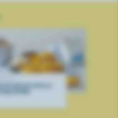
ECETTE
ecette facile de scones au
romage Cheddar