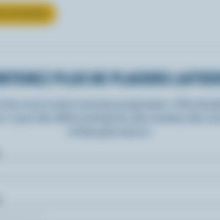
UR LE FROMAGE
BTENEZ PLUS DE PLAISIRS LAITIE
rivez-vous à notre nouveau programme « Plus de pla
rs » pour des offres exclusives, des recettes, des c
et bien plus encore.