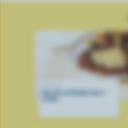
RECETTE
Faux filet au Cheddar fumé à
l’érable