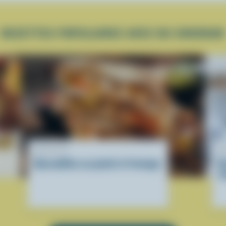
RECETTES POPULAIRES AVEC DU CHEDDAR
RECETTE
R
Quesadillas au poulet et fromage
R
f