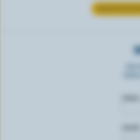
EN SAVOIR PLUS S
O
Insc
laitie
Prénom
Courriel