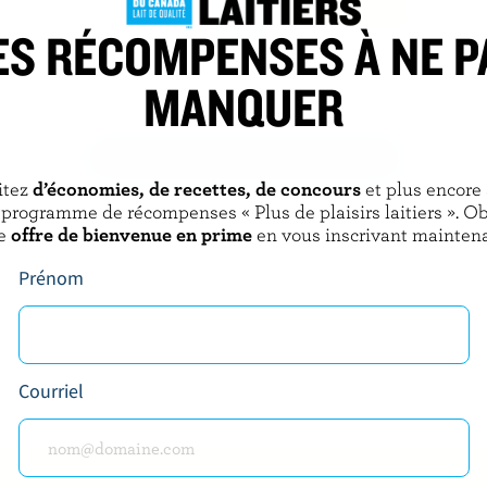
ES RÉCOMPENSES À NE P
AMOND
L'ANCÊTRE
MANQUER
arbré
Cheddar marbré biologique
DÉCOUVRIR D’AUTRES PRODUITS
itez
d’économies, de recettes, de concours
et plus encore
 programme de récompenses « Plus de plaisirs laitiers ». O
e
offre de bienvenue en prime
en vous inscrivant maintena
Prénom
Courriel