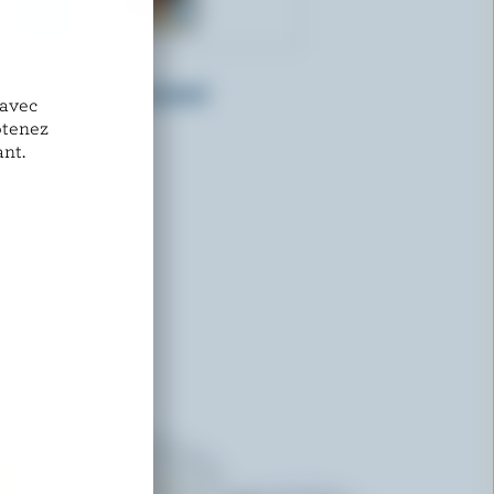
LACTANTIA
Crémeur à café caramel
 avec
btenez
nt.