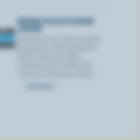
OBTENEZ PLUS DE PLAISIRS
LAITIERS
Inscrivez-vous à notre nouveau
programme « Plus de plaisirs
laitiers » pour des offres
exclusives, des recettes, des
concours et bien plus encore.
S’INSCRIRE