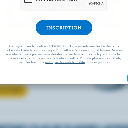
 CRÈME
e ce petit je-ne-sais-quoi aux
En cliquant sur le bouton « INSCRIPTION », vous autorisez les Producteurs
laitiers du Canada à vous envoyer l’infolettre à l’adresse courriel fournie. Si vous
ouvrez comment la crème
le souhaitez, vous pouvez vous désabonner en tout temps en cliquant sur le lien
prévu à cet effet, situé au bas de toute infolettre. Pour de plus amples détails,
veuillez lire notre
politique de confidentialité
ou nous joindre.
ut rehausser tous vos
és, de la sauce au café.
R LA CRÈME