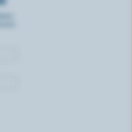
RS
isirs
oncours