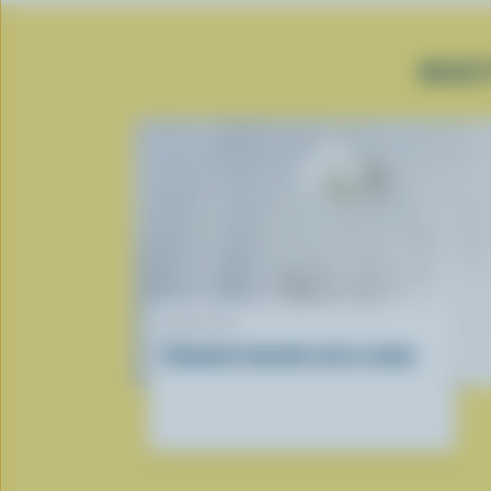
RECET
RECETTE
Comment fouetter de la crème