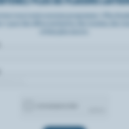
BTENEZ PLUS DE PLAISIRS LAITIE
rivez-vous à notre nouveau programme « Plus de pla
rs » pour des offres exclusives, des recettes, des c
et bien plus encore.