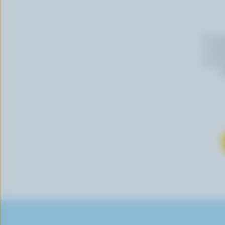
En cli
Canada
vous p
s