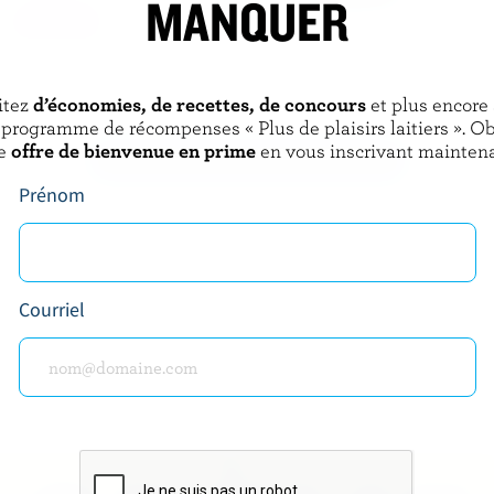
MANQUER
IRY
BLACKWELL
fé 10% M.G.
Crème 18% M.G.
itez
d’économies, de recettes, de concours
et plus encore
 programme de récompenses « Plus de plaisirs laitiers ». O
e
offre de bienvenue en prime
en vous inscrivant maintena
DÉCOUVRIR D’AUTRES PRODUITS
Prénom
Courriel