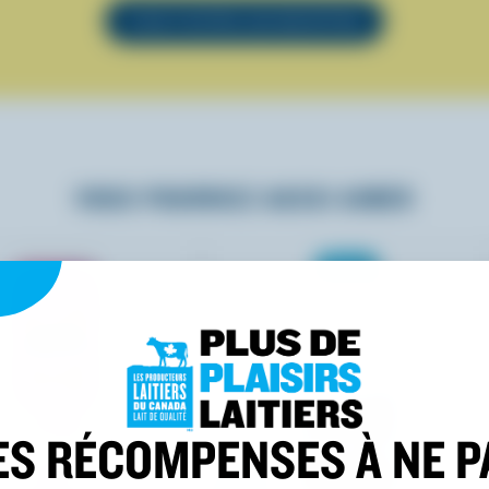
VOIR TOUTES LES RECETTES
VOUS POURRIEZ AUSSI AIMER
ES RÉCOMPENSES À NE P