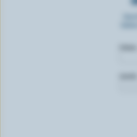
O
Insc
laitie
Prénom
Courriel