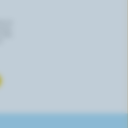
iers du
haitez,
 effet,
re