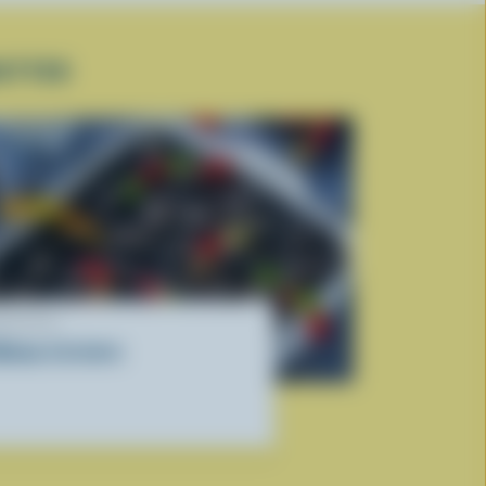
UETTER
ECETTE
âteau à la terre