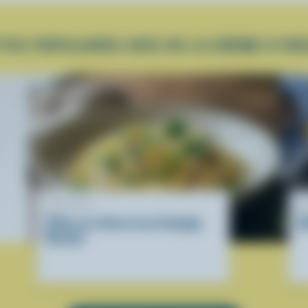
TES POPULAIRES AVEC DE LA CRÈME À FO
RECETTE
R
Pâtes au citron et au fromage
G
Ricotta