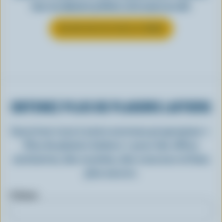
tous vos aliments préférés, de la sauce au café.
EN SAVOIR PLUS SUR LA CRÈME
OBTENEZ PLUS DE PLAISIRS LAITIERS
Inscrivez-vous à notre nouveau programme «
Plus de plaisirs laitiers » pour des offres
exclusives, des recettes, des concours et bien
plus encore.
Prénom