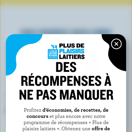
VOUS POURRIEZ AUSSI AIMER
DES
RÉCOMPENSES À
NE PAS MANQUER
ARMADALE FARM DAIRY
REID'S DAIRY
Profitez
d’économies, de recettes, de
Crème sure
Crème de table fraîche 18%
concours
et plus encore avec notre
M.G.
programme de récompenses « Plus de
plaisirs laitiers ». Obtenez une
offre de