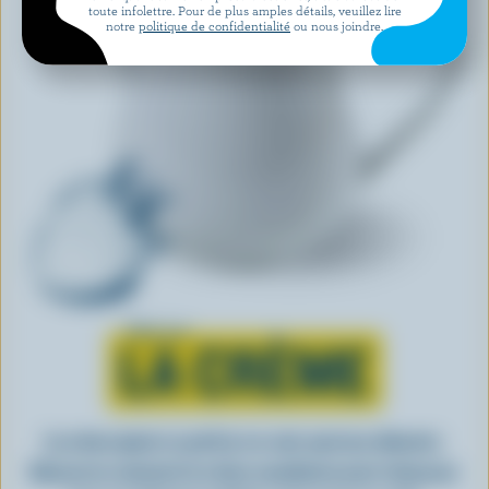
toute infolettre. Pour de plus amples détails, veuillez lire
notre
politique de confidentialité
ou nous joindre.
Tout sur
LA CRÈME
La crème ajoute ce petit je-ne-sais-quoi aux aliments.
Découvrez comment la crème canadienne peut rehausser