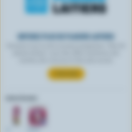
OBTENEZ PLUS DE PLAISIRS LAITIERS
Inscrivez-vous à notre nouveau programme « Plus de
plaisirs laitiers » pour des offres exclusives, des
recettes, des concours et bien plus encore.
S’INSCRIRE
Autres formats:
1L
237ml