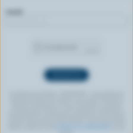
Courriel
En cliquant sur le bouton « INSCRIPTION », vous autorisez les
Producteurs laitiers du Canada à vous envoyer l’infolettre à
l’adresse courriel fournie. Si vous le souhaitez, vous pouvez
vous désabonner en tout temps en cliquant sur le lien prévu à
cet effet, situé au bas de toute infolettre. Pour de plus amples
détails, veuillez lire notre
politique de confidentialité
ou nous