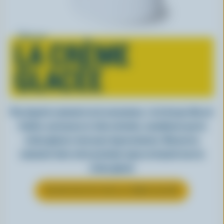
Tout sur
LA CRÈME
GLACÉE
Peu importe comment on la consomme, c’est lorsqu’elle est
fraîche, onctueuse et, bien entendu, canadienne que la
crème glacée a tout pour impressionner. Découvrez
comment clore votre prochain repas en beauté avec la
crème glacée
EN SAVOIR PLUS SUR LA CRÈME GLACÉE