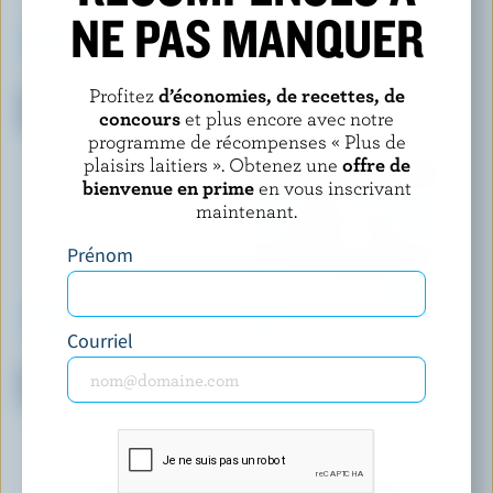
NE PAS MANQUER
COATICOOK
CENTRAL SMITH
Profitez
d’économies, de recettes, de
Crème glacée à l'ancienne
Crème glacée sans sucre
concours
et plus encore avec notre
sucre d'érable
ajouté framboise
programme de récompenses « Plus de
plaisirs laitiers ». Obtenez une
offre de
bienvenue en prime
en vous inscrivant
maintenant.
Prénom
Courriel
COMPLIMENTS
CHAPMAN'S
Sandwichs stroopwafel à la
Cornets de crème glacée
crème glacée vanille
Yukon grizzli glace au café,
chocolat au lait double
trempette