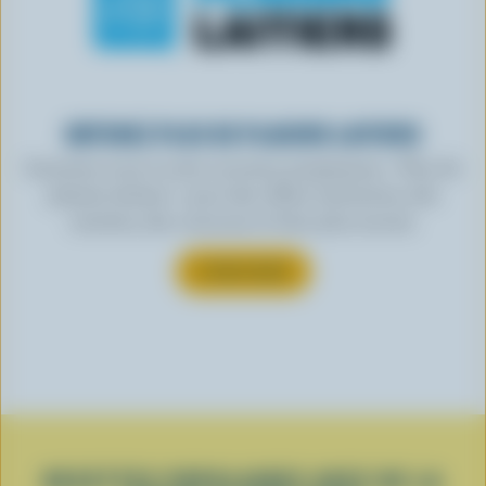
OBTENEZ PLUS DE PLAISIRS LAITIERS
Inscrivez-vous à notre nouveau programme « Plus de
plaisirs laitiers » pour des offres exclusives, des
recettes, des concours et bien plus encore.
S’INSCRIRE
RECETTES POPULAIRES AVEC DE LA