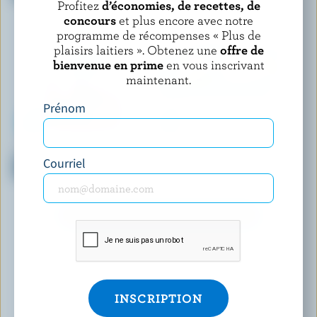
Profitez
d’économies, de recettes, de
concours
et plus encore avec notre
programme de récompenses « Plus de
plaisirs laitiers ». Obtenez une
offre de
bienvenue en prime
en vous inscrivant
maintenant.
Prénom
HANS DAIRY
YOPLAIT TUBES
Dahi yogourt naturel 3.2%
Tubes yogourt mangue 1%
Courriel
M.G.
M.G.
DÉCOUVRIR D’AUTRES PRODUITS