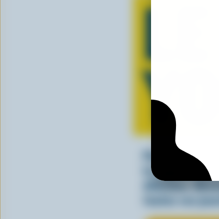
LE
Y
Parfait seul ou
le yogourt can
délicieux. Déc
toutes vos jou