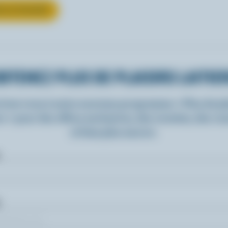
UR LE YOGOURT
BTENEZ PLUS DE PLAISIRS LAITIE
rivez-vous à notre nouveau programme « Plus de pla
rs » pour des offres exclusives, des recettes, des c
et bien plus encore.