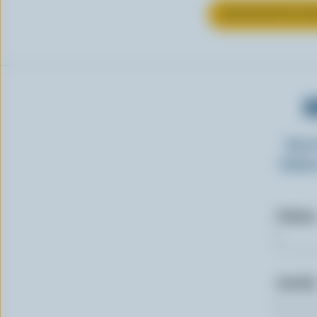
EN SAVOIR PLUS S
O
Insc
laitie
Prénom
Courriel