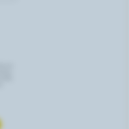
iers du
haitez,
 effet,
re