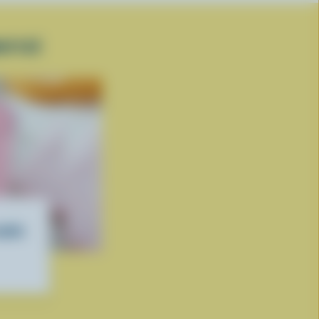
ATISÉ
matin