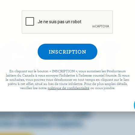
OGOURT
En cliquant sur le bouton « INSCRIPTION », vous autorisez les Producteurs
laitiers du Canada à vous envoyer l’infolettre à l’adresse courriel fournie. Si vous
le souhaitez, vous pouvez vous désabonner en tout temps en cliquant sur le lien
prévu à cet effet, situé au bas de toute infolettre. Pour de plus amples détails,
veuillez lire notre
politique de confidentialité
ou nous joindre.
 dans une variété de recettes,
adien est aussi polyvalent que
ouvrez comment il peut rendre
rnées absolument exquises.