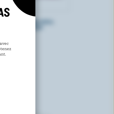
AS
ACTIVIA
Yogourt probiotique mûres,
bleuets, cassis, baies
 avec
btenez
nt.