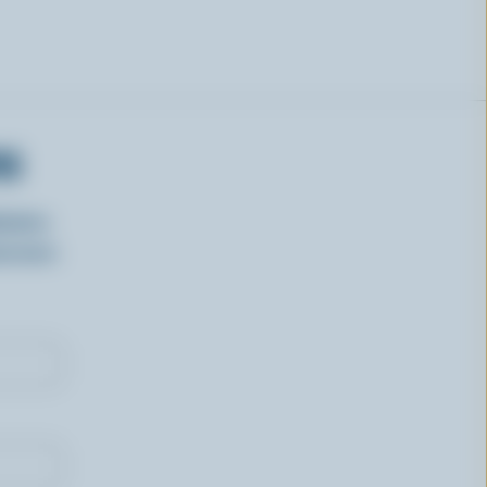
RS
isirs
oncours