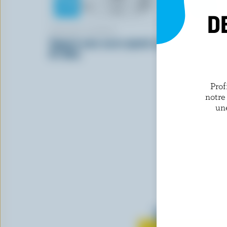
D
YOPLAIT SOURCE
YOPLAIT 
Yogourt sans sucre ajouté cerise
Yogourt sa
0% M.G.
0% M.G.
Prof
notre
un
Tout sur