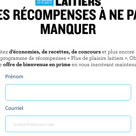
ES RÉCOMPENSES À NE P
SOURCE
OÎKOS
MANQUER
ns sucre ajouté vanille
Yogourt grec citron et lime zestés
0% M.G.
itez
d’économies, de recettes, de concours
et plus encore
DÉCOUVRIR D’AUTRES PRODUITS
 programme de récompenses « Plus de plaisirs laitiers ». O
e
offre de bienvenue en prime
en vous inscrivant maintena
Prénom
Courriel