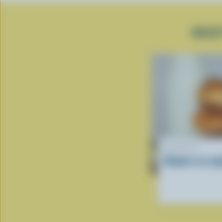
RECE
RECETTE
Beignes au yog