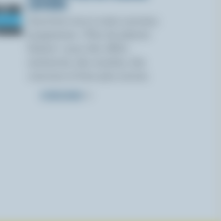
LAITIERS
Inscrivez-vous à notre nouveau
programme « Plus de plaisirs
laitiers » pour des offres
exclusives, des recettes, des
concours et bien plus encore.
S’INSCRIRE