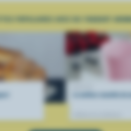
TTES POPULAIRES AVEC DU YOGOURT AROM
RECETTE
ourt
Le meilleur smoothie du 
Préférées de nos diététistes