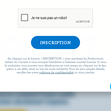
OGOURT
En cliquant sur le bouton « INSCRIPTION », vous autorisez les Producteurs
laitiers du Canada à vous envoyer l’infolettre à l’adresse courriel fournie. Si vous
le souhaitez, vous pouvez vous désabonner en tout temps en cliquant sur le lien
prévu à cet effet, situé au bas de toute infolettre. Pour de plus amples détails,
veuillez lire notre
politique de confidentialité
ou nous joindre.
 dans une variété de recettes,
adien est aussi polyvalent que
ouvrez comment il peut rendre
rnées absolument exquises.