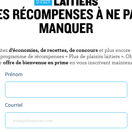
ES RÉCOMPENSES À NE P
LAIT CHARBONNEAU
MANQUER
ogourt balkan fraises
Yogourt à boire fraise
.
itez
d’économies, de recettes, de concours
et plus encore
DÉCOUVRIR D’AUTRES PRODUITS
 programme de récompenses « Plus de plaisirs laitiers ». O
e
offre de bienvenue en prime
en vous inscrivant maintena
Prénom
Courriel