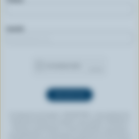
Courriel
En cliquant sur le bouton « INSCRIPTION », vous autorisez les
Producteurs laitiers du Canada à vous envoyer l’infolettre à
l’adresse courriel fournie. Si vous le souhaitez, vous pouvez
vous désabonner en tout temps en cliquant sur le lien prévu à