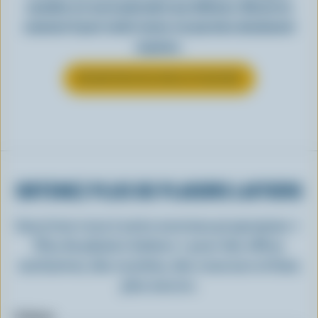
canadien est aussi polyvalent que délicieux. Découvrez
comment il peut rendre toutes vos journées absolument
exquises.
EN SAVOIR PLUS SUR LE YOGOURT
OBTENEZ PLUS DE PLAISIRS LAITIERS
Inscrivez-vous à notre nouveau programme «
Plus de plaisirs laitiers » pour des offres
exclusives, des recettes, des concours et bien
plus encore.
Prénom