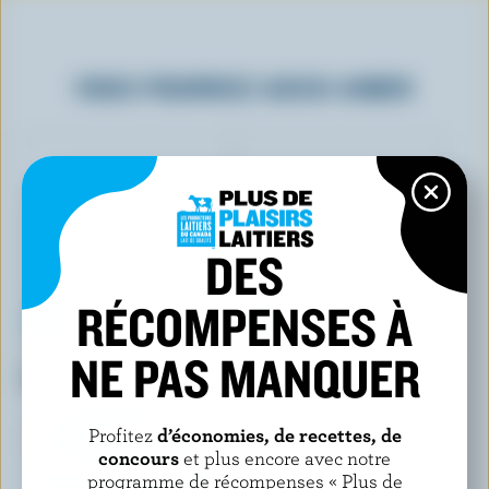
VOUS POURRIEZ AUSSI AIMER
DES
RÉCOMPENSES À
NE PAS MANQUER
IÖGO
IÖGO
Yogourt fraise 1.5% M.G.
Yogourt fraise 0% M.G.
Profitez
d’économies, de recettes, de
concours
et plus encore avec notre
programme de récompenses « Plus de