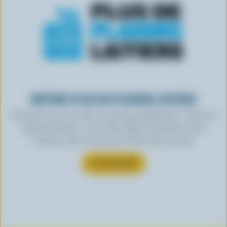
OBTENEZ PLUS DE PLAISIRS LAITIERS
Inscrivez-vous à notre nouveau programme « Plus de
plaisirs laitiers » pour des offres exclusives, des
recettes, des concours et bien plus encore.
S’INSCRIRE