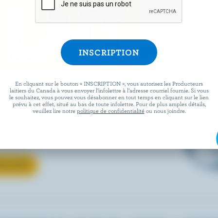
 LAIT
En cliquant sur le bouton « INSCRIPTION », vous autorisez les Producteurs
verre ou votre recette
laitiers du Canada à vous envoyer l’infolettre à l’adresse courriel fournie. Si vous
le souhaitez, vous pouvez vous désabonner en tout temps en cliquant sur le lien
uvrez comment le lait
prévu à cet effet, situé au bas de toute infolettre. Pour de plus amples détails,
veuillez lire notre
politique de confidentialité
ou nous joindre.
ous aimez passe de la ferme à
locale.
 LE LAIT