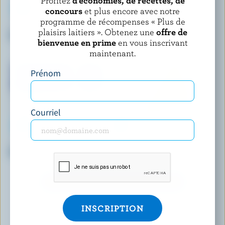
Profitez
d’économies, de recettes, de
concours
et plus encore avec notre
programme de récompenses « Plus de
FESTIV
KRINOS
plaisirs laitiers ». Obtenez une
offre de
Fondue aux 4 fromages
Feta dure
bienvenue en prime
en vous inscrivant
maintenant.
Prénom
Courriel
PERRON
MOUNTAINOAK CHEESE
Cheddar
Gouda ortie sauvage
DÉCOUVRIR D’AUTRES PRODUITS