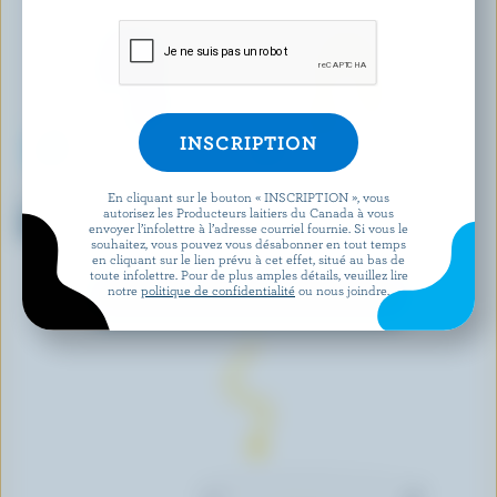
PERFECTION
ISLAND FARM
En cliquant sur le bouton « INSCRIPTION », vous
Lait partiellement écrémé 2%
Produit laitier fait avec du lait
autorisez les Producteurs laitiers du Canada à vous
M.G.
entier 6% M.G.
envoyer l’infolettre à l’adresse courriel fournie. Si vous le
souhaitez, vous pouvez vous désabonner en tout temps
en cliquant sur le lien prévu à cet effet, situé au bas de
toute infolettre. Pour de plus amples détails, veuillez lire
notre
politique de confidentialité
ou nous joindre.
DÉCOUVRIR D’AUTRES PRODUITS