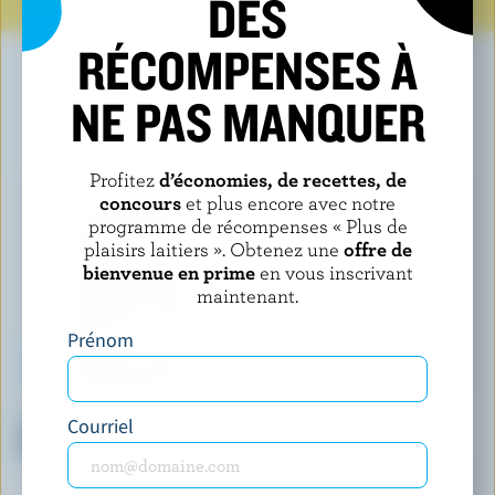
DES
RÉCOMPENSES À
NE PAS MANQUER
VOUS POURRIEZ AUSSI AIMER
Profitez
d’économies, de recettes, de
concours
et plus encore avec notre
programme de récompenses « Plus de
plaisirs laitiers ». Obtenez une
offre de
bienvenue en prime
en vous inscrivant
maintenant.
Prénom
LUCERNE
NORTHUMBERLAND
Courriel
Lait partiellement écrémé 2%
Lait écrémé 0% M.G.
M.G.